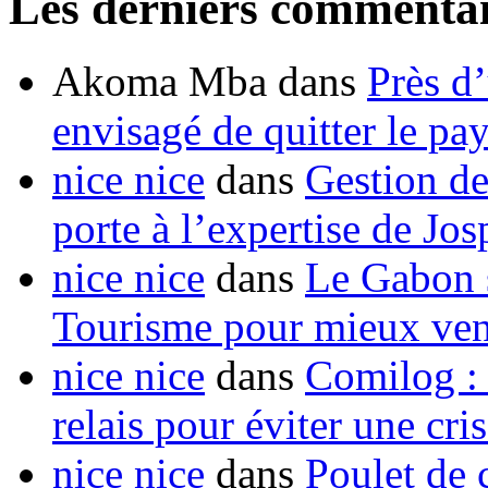
Les derniers commentai
Akoma Mba
dans
Près d
envisagé de quitter le pa
nice nice
dans
Gestion de
porte à l’expertise de Jo
nice nice
dans
Le Gabon s
Tourisme pour mieux vend
nice nice
dans
Comilog :
relais pour éviter une cr
nice nice
dans
Poulet de c