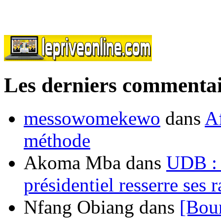
Les derniers commentai
messowomekewo
dans
Af
méthode
Akoma Mba
dans
UDB : u
présidentiel resserre ses
Nfang Obiang
dans
[Bou