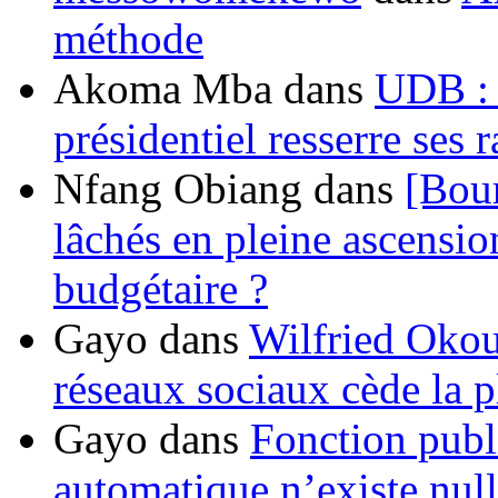
méthode
Akoma Mba
dans
UDB : u
présidentiel resserre ses
Nfang Obiang
dans
[Bou
lâchés en pleine ascensio
budgétaire ?
Gayo
dans
Wilfried Okou
réseaux sociaux cède la pl
Gayo
dans
Fonction publ
automatique n’existe nulle