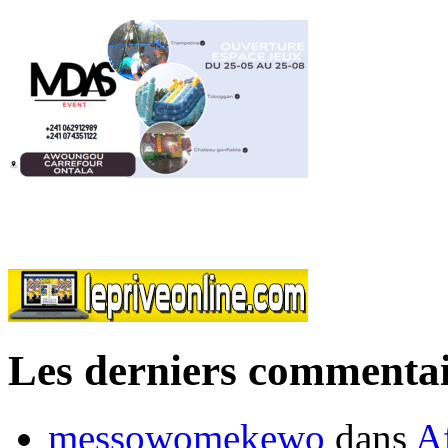
Les derniers commentai
messowomekewo
dans
Af