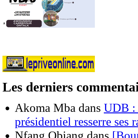
Les derniers commentai
Akoma Mba
dans
UDB : u
présidentiel resserre ses
Nfang Obiang
dans
[Bou