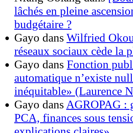
lâchés en pleine ascensio
budgétaire ?
Gayo
dans
Wilfried Okou
réseaux sociaux cède la pl
Gayo
dans
Fonction publ
automatique n’existe nulle
inéquitable» (Laurence 
Gayo
dans
AGROPAG : gou
PCA, finances sous tens
explications claires»