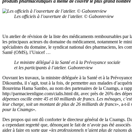
produits pharmaceutiques à même de couvrir le plus grand nombre
Les officiels à l’ouverture de l’atelier. © Gabonreview
Un atelier de révision de la liste des médicaments remboursables par l
les principaux acteurs du domaine du médicament, notamment le ministèr
spécialistes du domaine, le syndicat national des pharmaciens, les co
Santé (OMS), l’Unicef …
Le ministre délégué à la Santé et à la Prévoyance sociale
et les participants à l’atelier. Gabonreview
Ouvrant les travaux, la ministre déléguée à la Santé et à la Prévoyance
Dikoumba, il s’agit, tout à la fois, de permettre aux malades d’acquér
Boureima Hama Sambo, au nom des partenaires de la Cnamgs, a rappelé 
http://parmacieenligne.com/cialis.html dit, avec près de 26% des dépen
dépenses oscille entre 45 et 60 milliards de francs. Les ménages, c’
leur charge, soit un montant de plus de 26 milliards de francs
», a-t-i
pour la Cnamgs
».
Des propos qui ont dû conforter le directeur général de la Cnamgs. D
a cependant regretté que, dénonçant le fait de n’avoir pas été associés à 
aider à faire en sorte que «
les professionnels n’aient plus de raisons de