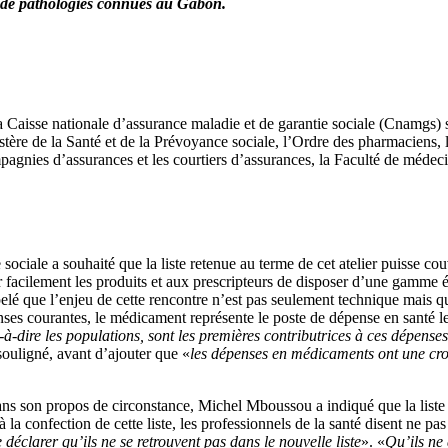
 de pathologies connues au Gabon.
a Caisse nationale d’assurance maladie et de garantie sociale (Cnamgs) 
e de la Santé et de la Prévoyance sociale, l’Ordre des pharmaciens, les 
mpagnies d’assurances et les courtiers d’assurances, la Faculté de méde
 sociale a souhaité que la liste retenue au terme de cet atelier puisse 
ir facilement les produits et aux prescripteurs de disposer d’une gamme
que l’enjeu de cette rencontre n’est pas seulement technique mais qu’
ses courantes, le médicament représente le poste de dépense en santé le
est-à-dire les populations, sont les premières contributrices à ces dép
l souligné, avant d’ajouter que «
les dépenses en médicaments ont une cro
ans son propos de circonstance, Michel Mboussou a indiqué que la liste
la confection de cette liste, les professionnels de la santé disent ne pas 
 déclarer qu’ils ne se retrouvent pas dans le nouvelle liste
». «
Qu’ils ne 