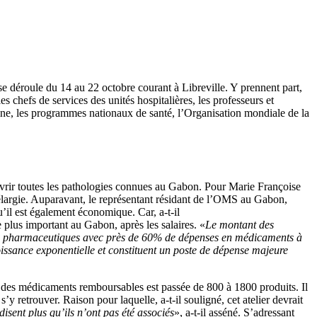
se déroule du 14 au 22 octobre courant à Libreville. Y prennent part,
chefs de services des unités hospitalières, les professeurs et
cine, les programmes nationaux de santé, l’Organisation mondiale de la
couvrir toutes les pathologies connues au Gabon. Pour Marie Françoise
 élargie. Auparavant, le représentant résidant de l’OMS au Gabon,
il est également économique. Car, a-t-il
 plus important au Gabon, après les salaires. «
Le montant des
enses pharmaceutiques avec près de 60% de dépenses en médicaments à
issance exponentielle et constituent un poste de dépense majeure
 des médicaments remboursables est passée de 800 à 1800 produits. Il
s’y retrouver. Raison pour laquelle, a-t-il souligné, cet atelier devrait
disent plus qu’ils n’ont pas été associés
», a-t-il asséné. S’adressant