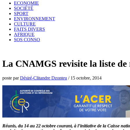
ECONOMIE
SOCIÉTÉ
SPORT
ENVIRONNEMENT
CULTURE
FAITS DIVERS
AFRIQUE
SOS CONSO
La CNAMGS revisite la liste d
poste par
Désiré-Clitandre Dzonteu
/
15 octobre, 2014
Réunis, du 14 au 22 octobre courant, à l’initiative de la Caisse n