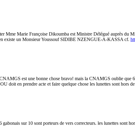
oter Mme Marie Françoise Dikoumba est Ministre Délégué auprès du Minist
car il en existe un Monsieur Youssouf SIDIBE NZENGUE-A-KASSA cf.
ht
la CNAMGS est une bonne chose bravo! mais la CNAMGS oublie que 6 ga
U doit en prendre acte et faire quelque chose les lunettes sont hors de
abonais sur 10 sont porteurs de vers correcteurs. les lunettes sont hor