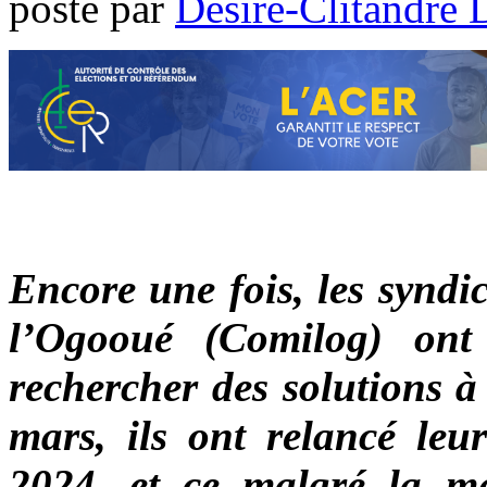
poste par
Désiré-Clitandre 
Encore une fois, les syndi
l’Ogooué (Comilog) ont
rechercher des solutions à
mars, ils ont relancé le
2024, et ce malgré la mé