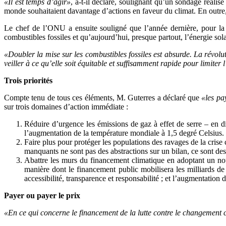
«Il est temps d’agir»
, a-t-il déclaré, soulignant qu’un sondage réal
monde souhaitaient davantage d’actions en faveur du climat. En outre
Le chef de l’ONU a ensuite souligné que l’année dernière, pour la p
combustibles fossiles et qu’aujourd’hui, presque partout, l’énergie solai
«Doubler la mise sur les combustibles fossiles est absurde. La révol
veiller à ce qu’elle soit équitable et suffisamment rapide pour limite
Trois priorités
Compte tenu de tous ces éléments, M. Guterres a déclaré que
«les pa
sur trois domaines d’action immédiate :
Réduire d’urgence les émissions de gaz à effet de serre – en d
l’augmentation de la température mondiale à 1,5 degré Celsius.
Faire plus pour protéger les populations des ravages de la crise 
manquants ne sont pas des abstractions sur un bilan, ce sont des
Abattre les murs du financement climatique en adoptant un nou
manière dont le financement public mobilisera les milliards de
accessibilité, transparence et responsabilité ; et l’augmentatio
Payer ou payer le prix
«En ce qui concerne le financement de la lutte contre le changement c