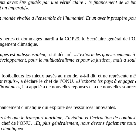
s devez être guidés par une vérité claire : le financement de la lut
st un impératif»
.
 monde vivable à l’ensemble de l’humanité. Et un avenir prospère pour 
des pertes et dommages mardi à la COP29, le Secrétaire général de l’
angement climatique.
ages est indispensable»
, a-t-il déclaré.
«J’exhorte les gouvernements à 
veloppement, pour le multilatéralisme et pour la justice», mais a soulig
0 footballeurs les mieux payés au monde, a-t-il dit, et ne représente 
t requis»
, a déclaré le chef de l’ONU.
«J’exhorte les pays à engager
firont pas»
, il a appelé à de nouvelles réponses et à de nouvelles sourc
financement climatique qui exploite des ressources innovantes.
 tels que le transport maritime, l’aviation et l’extraction de combust
le chef de l’ONU.
«Et, plus généralement, nous devons également souten
e climatique»
.