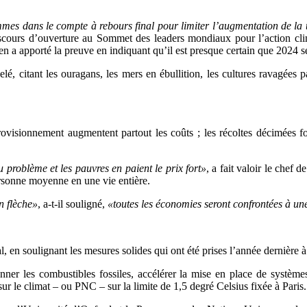
mmes dans le compte à rebours final pour limiter l’augmentation de la
scours d’ouverture au Sommet des leaders mondiaux pour l’action clim
n a apporté la preuve en indiquant qu’il est presque certain que 2024 se
pelé, citant les ouragans, les mers en ébullition, les cultures ravagées 
visionnement augmentent partout les coûts ; les récoltes décimées fon
du problème et les pauvres en paient le prix fort»
, a fait valoir le chef
rsonne moyenne en une vie entière.
n flèche»
, a-t-il souligné,
«toutes les économies seront confrontées à un
ral, en soulignant les mesures solides qui ont été prises l’année dernière
r les combustibles fossiles, accélérer la mise en place de systèmes 
sur le climat – ou PNC – sur la limite de 1,5 degré Celsius fixée à Paris.