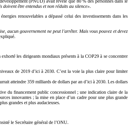
 le développement (PNUD) avait révélé que 80 % des personnes dans le
ils doivent être entendus et non réduits au silence»
.
 énergies renouvelables a dépassé celui des investissements dans les
rise, aucun gouvernement ne peut l’arrêter. Mais vous pouvez et devez
 expliqué.
a exhorté les dirigeants mondiaux présents à la COP29 à se concentrer
veaux de 2019 d’ici à 2030. C’est la voie la plus claire pour limiter
rrait atteindre 359 milliards de dollars par an d’ici à 2030. Les dollars
ve du financement public concessionnel ; une indication claire de la
sources innovantes ; la mise en place d’un cadre pour une plus grande
 plus grandes et plus audacieuses.
insisté le Secrétaire général de l’ONU.