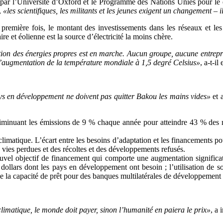
isé par l’Université d’Oxford et le Programme des Nations Unies pour
,
«les scientifiques, les militants et les jeunes exigent un changement – 
remière fois, le montant des investissements dans les réseaux et les
re et éolienne est la source d’électricité la moins chère.
ution des énergies propres est en marche. Aucun groupe, aucune entrep
r l’augmentation de la température mondiale à 1,5 degré Celsius»
, a-t-il
ys en développement ne doivent pas quitter Bakou les mains vides»
et 
iminuant les émissions de 9 % chaque année pour atteindre 43 % des ni
climatique. L’écart entre les besoins d’adaptation et les financements pou
 vies perdues et des récoltes et des développements refusés.
vel objectif de financement qui comporte une augmentation significati
 dollars dont les pays en développement ont besoin ; l’utilisation de 
n de la capacité de prêt pour des banques multilatérales de développement
limatique, le monde doit payer, sinon l’humanité en paiera le prix»
, a 