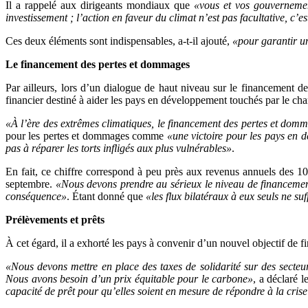
Il a rappelé aux dirigeants mondiaux que
«vous et vos gouvernement
investissement ; l’action en faveur du climat n’est pas facultative, c’e
Ces deux éléments sont indispensables, a-t-il ajouté,
«pour garantir un
Le financement des pertes et dommages
Par ailleurs, lors d’un dialogue de haut niveau sur le financement 
financier destiné à aider les pays en développement touchés par le ch
«À l’ère des extrêmes climatiques, le financement des pertes et domm
pour les pertes et dommages comme
«une victoire pour les pays en dé
pas à réparer les torts infligés aux plus vulnérables»
.
En fait, ce chiffre correspond à peu près aux revenus annuels des 1
septembre.
«Nous devons prendre au sérieux le niveau de financemen
conséquence»
. Étant donné que
«les flux bilatéraux à eux seuls ne suf
Prélèvements et prêts
À cet égard, il a exhorté les pays à convenir d’un nouvel objectif de 
«Nous devons mettre en place des taxes de solidarité sur des secteurs
Nous avons besoin d’un prix équitable pour le carbone»
, a déclaré 
capacité de prêt pour qu’elles soient en mesure de répondre à la cris