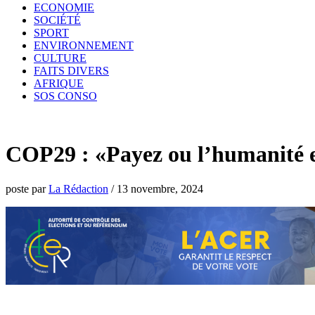
ECONOMIE
SOCIÉTÉ
SPORT
ENVIRONNEMENT
CULTURE
FAITS DIVERS
AFRIQUE
SOS CONSO
COP29 : «Payez ou l’humanité en
poste par
La Rédaction
/
13 novembre, 2024