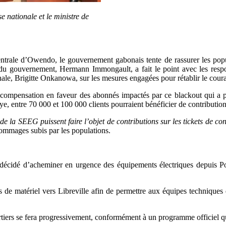
 nationale et le ministre de
entrale d’Owendo, le gouvernement gabonais tente de rassurer les popu
t du gouvernement, Hermann Immongault, a fait le point avec les res
le, Brigitte Onkanowa, sur les mesures engagées pour rétablir le coura
 compensation en faveur des abonnés impactés par ce blackout qui a p
ye, entre 70 000 et 100 000 clients pourraient bénéficier de contributio
 de la SEEG puissent faire l’objet de contributions sur les tickets de 
 dommages subis par les populations.
 décidé d’acheminer en urgence des équipements électriques depuis Po
es de matériel vers Libreville afin de permettre aux équipes techniques
artiers se fera progressivement, conformément à un programme officiel 