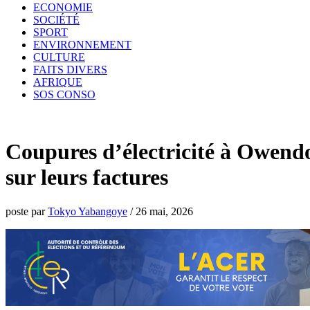
ECONOMIE
SOCIÉTÉ
SPORT
ENVIRONNEMENT
CULTURE
FAITS DIVERS
AFRIQUE
SOS CONSO
Coupures d’électricité à Owendo 
sur leurs factures
poste par
Tokyo Yabangoye
/
26 mai, 2026