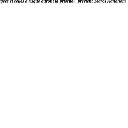
gées et celles à risque auront la priorité», prévient Tedros Adhanom