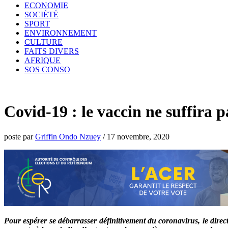
ECONOMIE
SOCIÉTÉ
SPORT
ENVIRONNEMENT
CULTURE
FAITS DIVERS
AFRIQUE
SOS CONSO
Covid-19 : le vaccin ne suffira p
poste par
Griffin Ondo Nzuey
/
17 novembre, 2020
Pour espérer se débarrasser définitivement du coronavirus, le direc