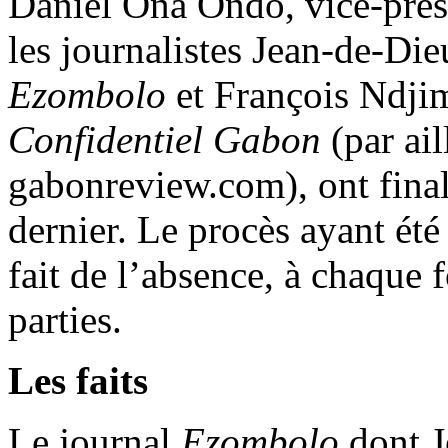
Daniel Ona Ondo, vice-prés
les journalistes Jean-de-Di
Ezombolo
et François Ndjim
Confidentiel Gabon
(par ail
gabonreview.com), ont fina
dernier. Le procès ayant été
fait de l’absence, à chaque f
parties.
Les faits
Le journal
Ezombolo
dont J