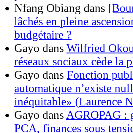
Nfang Obiang
dans
[Bou
lâchés en pleine ascensio
budgétaire ?
Gayo
dans
Wilfried Okou
réseaux sociaux cède la pl
Gayo
dans
Fonction publ
automatique n’existe nulle
inéquitable» (Laurence 
Gayo
dans
AGROPAG : gou
PCA, finances sous tens