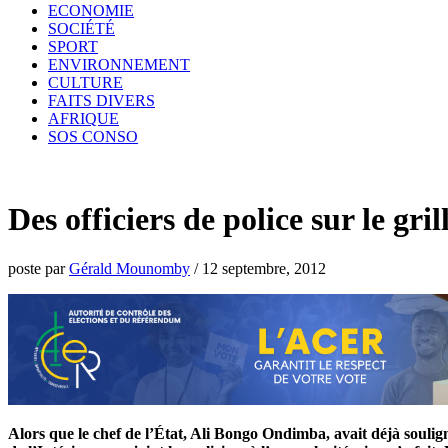
ECONOMIE
SOCIÉTÉ
SPORT
ENVIRONNEMENT
CULTURE
FAITS DIVERS
AFRIQUE
SOS CONSO
Des officiers de police sur le gril
poste par
Gérald Mounomby
/
12 septembre, 2012
Alors que le chef de l’État, Ali Bongo Ondimba, avait déjà souligné