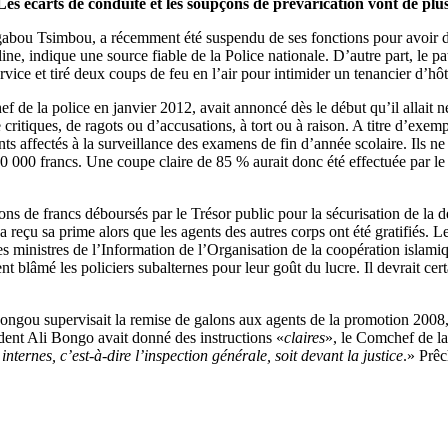
t. Les écarts de conduite et les soupçons de prévarication vont de plus
Ngabou Tsimbou, a récemment été suspendu de ses fonctions pour avoir dét
ne, indique une source fiable de la Police nationale. D’autre part, le p
vice et tiré deux coups de feu en l’air pour intimider un tenancier d’hô
la police en janvier 2012, avait annoncé dès le début qu’il allait nett
critiques, de ragots ou d’accusations, à tort ou à raison. A titre d’exem
ts affectés à la surveillance des examens de fin d’année scolaire. Ils
e 10 000 francs. Une coupe claire de 85 % aurait donc été effectuée par 
ons de francs déboursés par le Trésor public pour la sécurisation de la 
’a reçu sa prime alors que les agents des autres corps ont été gratifiés.
 ministres de l’Information de l’Organisation de la coopération islamiqu
ent blâmé les policiers subalternes pour leur goût du lucre. Il devrait c
ngou supervisait la remise de galons aux agents de la promotion 2008, l
sident Ali Bongo avait donné des instructions «
claires
», le Comchef de la
nternes, c’est-à-dire l’inspection générale, soit devant la justice
.» Prêc