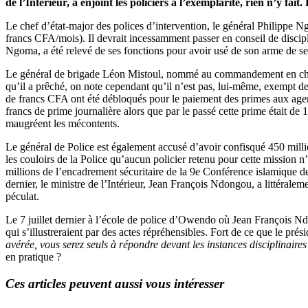
de l’Intérieur, a enjoint les policiers à l’exemplarité, rien n’y fai
Le chef d’état-major des polices d’intervention, le général Philippe 
francs CFA/mois). Il devrait incessamment passer en conseil de discipli
Ngoma, a été relevé de ses fonctions pour avoir usé de son arme de ser
Le général de brigade Léon Mistoul, nommé au commandement en chef de 
qu’il a prêché, on note cependant qu’il n’est pas, lui-même, exempt de 
de francs CFA ont été débloqués pour le paiement des primes aux agen
francs de prime journalière alors que par le passé cette prime était d
maugréent les mécontents.
Le général de Police est également accusé d’avoir confisqué 450 milli
les couloirs de la Police qu’aucun policier retenu pour cette mission n
millions de l’encadrement sécuritaire de la 9e Conférence islamique des
dernier, le ministre de l’Intérieur, Jean François Ndongou, a littéralem
péculat.
Le 7 juillet dernier à l’école de police d’Owendo où Jean François Ndo
qui s’illustreraient par des actes répréhensibles. Fort de ce que le pré
avérée, vous serez seuls à répondre devant les instances disciplinaires i
en pratique ?
Ces articles peuvent aussi vous intéresser