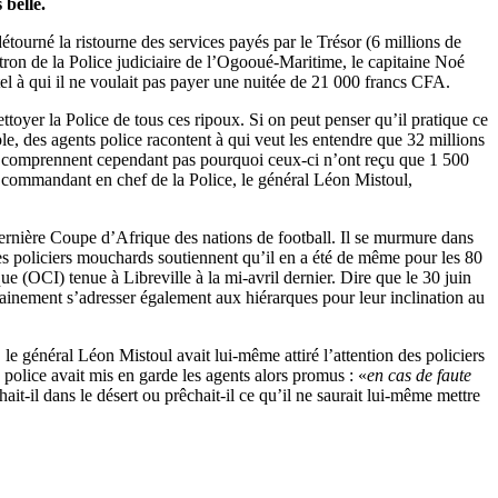
 belle.
ourné la ristourne des services payés par le Trésor (6 millions de
atron de la Police judiciaire de l’Ogooué-Maritime, le capitaine Noé
tel à qui il ne voulait pas payer une nuitée de 21 000 francs CFA.
oyer la Police de tous ces ripoux. Si on peut penser qu’il pratique ce
ple, des agents police racontent à qui veut les entendre que 32 millions
 ne comprennent cependant pas pourquoi ceux-ci n’ont reçu que 1 500
le commandant en chef de la Police, le général Léon Mistoul,
dernière Coupe d’Afrique des nations de football. Il se murmure dans
 Les policiers mouchards soutiennent qu’il en a été de même pour les 80
e (OCI) tenue à Libreville à la mi-avril dernier. Dire que le 30 juin
ertainement s’adresser également aux hiérarques pour leur inclination au
e général Léon Mistoul avait lui-même attiré l’attention des policiers
 police avait mis en garde les agents alors promus : «
en cas de faute
hait-il dans le désert ou prêchait-il ce qu’il ne saurait lui-même mettre