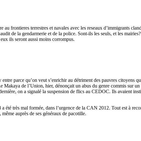
re au frontieres terrestres et navales avec les reseaux d’immigrants cla
udit de la gendarmerie et de la police. Sont-ils les seuls, et les mairies? 
 eux ils seront aussi moins corrompus.
y entre parce qu’on veut s’enrichir au détriment des pauvres citoyens qui
. Le Makaya de l’Union, hier, dénonçait un abus du genre commis sur un pè
 dernière, on a signalé la suspension de flics au CEDOC. Ils avaient instit
008 a été très mal formée, dans l’urgence de la CAN 2012. Tout est à rec
e, même auprès de ses généraux de pacotille.