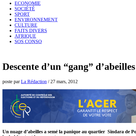
ECONOMIE
SOCIÉTÉ
SPORT
ENVIRONNEMENT
CULTURE
FAITS DIVERS
AFRIQUE
SOS CONSO
Descente d’un “gang” d’abeilles 
poste par
La Rédaction
/
27 mars, 2012
Un nuage d’abeilles a semé la panique au quartier Sindara de Por