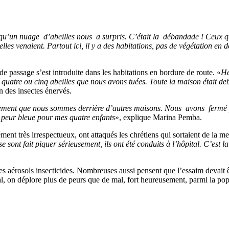
qu’un nuage d’abeilles nous a surpris. C’était la débandade ! Ceux qui 
les venaient. Partout ici, il y a des habitations, pas de végétation en 
 de passage s’est introduite dans les habitations en bordure de route. «
He
quatre ou cinq abeilles que nous avons tuées. Toute la maison était deb
on des insectes énervés.
sement que nous sommes derrière d’autres maisons. Nous avons fermé po
ne peur bleue pour mes quatre enfants
», explique Marina Pemba.
ment très irrespectueux, ont attaqués les chrétiens qui sortaient de la me
sont fait piquer sérieusement, ils ont été conduits à l’hôpital. C’est la 
 aérosols insecticides. Nombreuses aussi pensent que l’essaim devait êt
l, on déplore plus de peurs que de mal, fort heureusement, parmi la popu