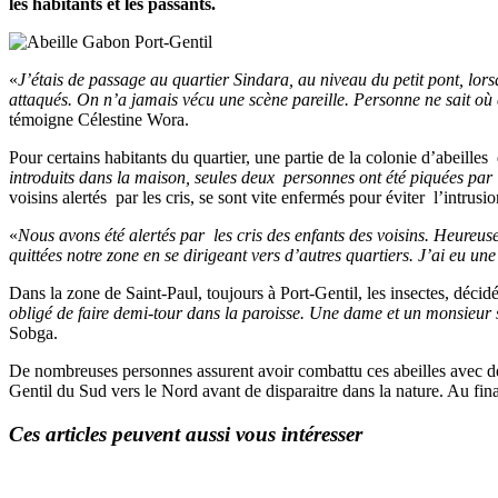
les habitants et les passants.
«
J’étais de passage au quartier Sindara, au niveau du petit pont, lors
attaqués. On n’a jamais vécu une scène pareille. Personne ne sait où el
témoigne Célestine Wora.
Pour certains habitants du quartier, une partie de la colonie d’abeilles
introduits dans la maison, seules deux personnes ont été piquées par 
voisins alertés par les cris, se sont vite enfermés pour éviter l’intrusi
«
Nous avons été alertés par les cris des enfants des voisins. Heureu
quittées notre zone en se dirigeant vers d’autres quartiers. J’ai eu u
Dans la zone de Saint-Paul, toujours à Port-Gentil, les insectes, décidé
obligé de faire demi-tour dans la paroisse. Une dame et un monsieur se 
Sobga.
De nombreuses personnes assurent avoir combattu ces abeilles avec des
Gentil du Sud vers le Nord avant de disparaitre dans la nature. Au fina
Ces articles peuvent aussi vous intéresser