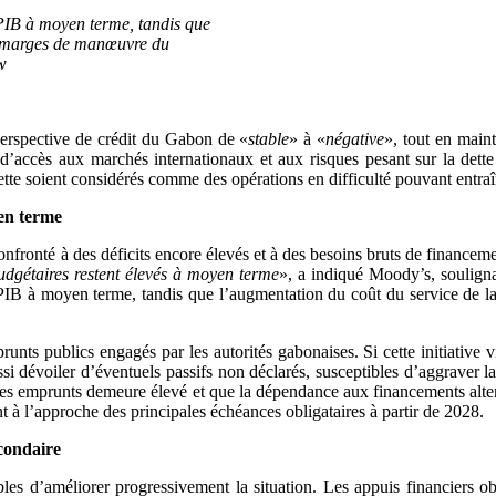
 PIB à moyen terme, tandis que
es marges de manœuvre du
w
perspective de crédit du Gabon de «
stable
» à «
négative
», tout en main
 d’accès aux marchés internationaux et aux risques pesant sur la dette
tte soient considérés comme des opérations en difficulté pouvant entra
en terme
nfronté à des déficits encore élevés et à des besoins bruts de financem
udgétaires restent élevés à moyen terme
», a indiqué Moody’s, soulignan
u PIB à moyen terme, tandis que l’augmentation du coût du service de
unts publics engagés par les autorités gabonaises. Si cette initiative v
i dévoiler d’éventuels passifs non déclarés, susceptibles d’aggraver la 
des emprunts demeure élevé et que la dépendance aux financements altern
à l’approche des principales échéances obligataires à partir de 2028.
econdaire
ibles d’améliorer progressivement la situation. Les appuis financiers 