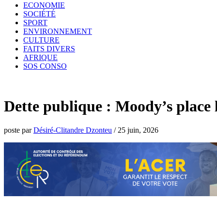
ECONOMIE
SOCIÉTÉ
SPORT
ENVIRONNEMENT
CULTURE
FAITS DIVERS
AFRIQUE
SOS CONSO
Dette publique : Moody’s place 
poste par
Désiré-Clitandre Dzonteu
/
25 juin, 2026