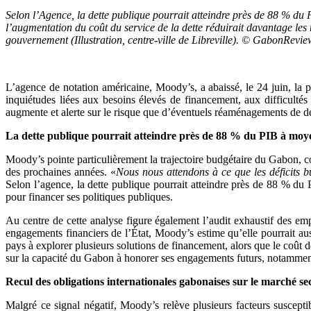
Selon l’Agence, la dette publique pourrait atteindre près de 88 % du
l’augmentation du coût du service de la dette réduirait davantage l
gouvernement (Illustration, centre-ville de Libreville). © GabonRevie
L’agence de notation américaine, Moody’s, a abaissé, le 24 juin, la 
inquiétudes liées aux besoins élevés de financement, aux difficultés
augmente et alerte sur le risque que d’éventuels réaménagements de de
La dette publique pourrait atteindre près de 88 % du PIB à moy
Moody’s pointe particulièrement la trajectoire budgétaire du Gabon, co
des prochaines années. «
Nous nous attendons à ce que les déficits b
Selon l’agence, la dette publique pourrait atteindre près de 88 % d
pour financer ses politiques publiques.
Au centre de cette analyse figure également l’audit exhaustif des empr
engagements financiers de l’État, Moody’s estime qu’elle pourrait auss
pays à explorer plusieurs solutions de financement, alors que le coût 
sur la capacité du Gabon à honorer ses engagements futurs, notamment 
Recul des obligations internationales gabonaises sur le marché s
Malgré ce signal négatif, Moody’s relève plusieurs facteurs suscept