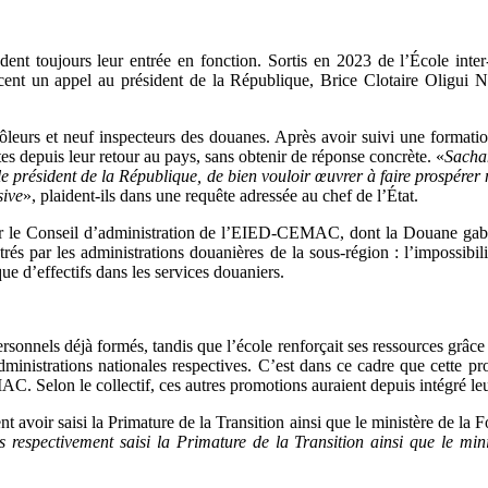
tendent toujours leur entrée en fonction. Sortis en 2023 de l’École 
ent un appel au président de la République, Brice Clotaire Oligui N
ôleurs et neuf inspecteurs des douanes. Après avoir suivi une formatio
es depuis leur retour au pays, sans obtenir de réponse concrète. «
Sachan
le président de la République, de bien vouloir œuvrer à faire prospérer
sive
», plaident-ils dans une requête adressée au chef de l’État.
ar le Conseil d’administration de l’EIED-CEMAC, dont la Douane gabona
rés par les administrations douanières de la sous-région : l’impossibil
ue d’effectifs dans les services douaniers.
rsonnels déjà formés, tandis que l’école renforçait ses ressources grâce
dministrations nationales respectives. C’est dans ce cadre que cette p
. Selon le collectif, ces autres promotions auraient depuis intégré leu
avoir saisi la Primature de la Transition ainsi que le ministère de la F
 respectivement saisi la Primature de la Transition ainsi que le mini