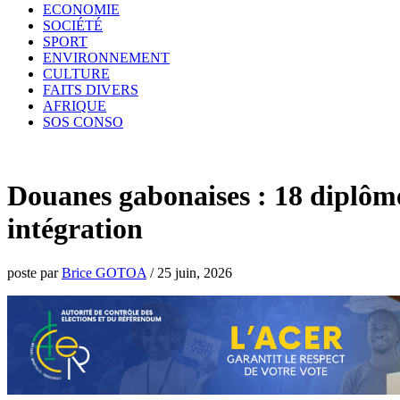
ECONOMIE
SOCIÉTÉ
SPORT
ENVIRONNEMENT
CULTURE
FAITS DIVERS
AFRIQUE
SOS CONSO
Douanes gabonaises : 18 diplô
intégration
poste par
Brice GOTOA
/
25 juin, 2026