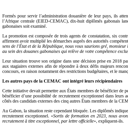
Formés pour servir l’administration douanière de leur pays, ils at
l’Afrique centrale (EIED-CEMAC), dix-huit diplômés gabonais lanc
gabonaises soit examiné.
La promotion est composée de trois agents de constatation, six contr
affirment avoir multiplié les démarches auprès des autorités compétent
sens de l’État et de la République, nous vous saurions gré, monsieur 
au sein des douanes gabonaises qui relève de votre compétence exclu
Leur situation trouve son origine dans une décision prise en 2018 p
aux stagiaires externes afin de répondre à deux défis majeurs rencont
concours, en raison notamment des restrictions budgétaires, et le manq
Les autres pays de la CEMAC ont intégré leurs récipiendaires
Cette initiative devait permettre aux États membres de bénéficier de pe
bénéficier d’une possibilité de recrutement exceptionnel dans leurs a
côtés des candidats externes des cinq autres États membres de la CEMAC
Au Gabon, la situation reste cependant bloquée. Les diplômés indiquent 
recrutement exceptionnel. «
Sortis de formation en 2023, nous avons
recrutement à titre exceptionnel, par lettre officielle
», expliquent-ils.