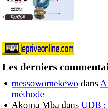
Les derniers commentai
messowomekewo
dans
Af
méthode
Akoma Mba
dans
UDB : u