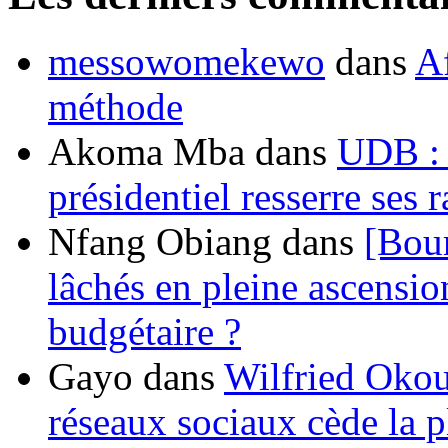
messowomekewo
dans
Af
méthode
Akoma Mba
dans
UDB : u
présidentiel resserre ses
Nfang Obiang
dans
[Bou
lâchés en pleine ascensio
budgétaire ?
Gayo
dans
Wilfried Okou
réseaux sociaux cède la pl