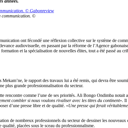
es années.
la communication. ©
munication ont fécondé une réflexion collective sur le système de com
redevance audiovisuelle, en passant par la réforme de l’Agence gabonai
rmation et la spécialisation de nouvelles élites, tout a été passé au cri
 Mekam’ne, le rapport des travaux lui a été remis, qui devra être soum
une plus grande professionnalisation du secteur.
ette rencontre comme l’une de ses priorités. Ali Bongo Ondimba notait al
ent combler si nous voulons rivaliser avec les titres du continent
». I
ser d’une presse libre et de qualité. «
Une presse qui ferait véritablem
mination de nombreux professionnels du secteur de dessiner les nouveau
de qualité, placées sous le sceau du professionnalisme.