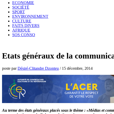
ECONOMIE
SOCIÉTÉ
SPORT
ENVIRONNEMENT
CULTURE
FAITS DIVERS
AFRIQUE
SOS CONSO
Etats généraux de la communica
poste par
Désiré-Clitandre Dzonteu
/
15 décembre, 2014
Au terme des états généraux placés sous le thème : «Médias et commu