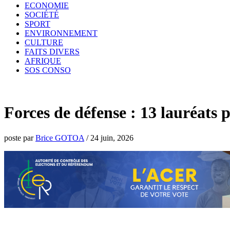
ECONOMIE
SOCIÉTÉ
SPORT
ENVIRONNEMENT
CULTURE
FAITS DIVERS
AFRIQUE
SOS CONSO
Forces de défense : 13 lauréats 
poste par
Brice GOTOA
/
24 juin, 2026