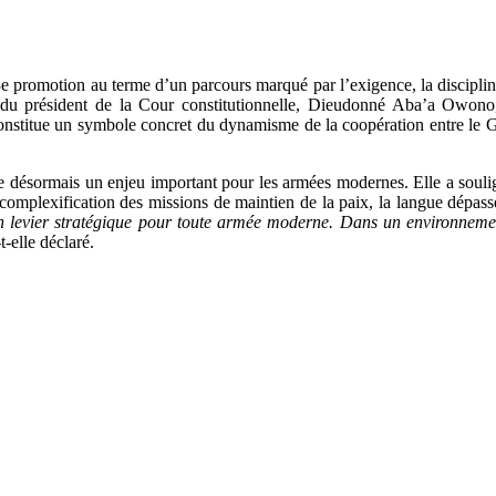
e promotion au terme d’un parcours marqué par l’exigence, la discipline
 du président de la Cour constitutionnelle, Dieudonné Aba’a Owono, 
onstitue un symbole concret du dynamisme de la coopération entre le Ga
e désormais un enjeu important pour les armées modernes. Elle a souli
 complexification des missions de maintien de la paix, la langue dépass
n levier stratégique pour toute armée moderne. Dans un environnement
-t-elle déclaré.