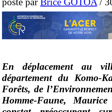
poste par
Brice GOTOA
/
3
En déplacement au vi
département du Komo-Ka
Forêts, de l’Environnemen
Homme-Faune, Maurice 
constat préoccupant su