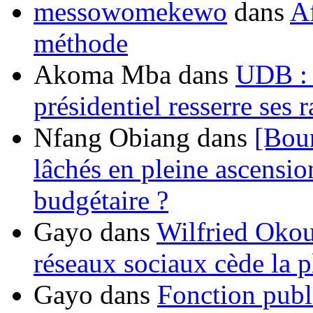
messowomekewo
dans
Af
méthode
Akoma Mba
dans
UDB : u
présidentiel resserre ses
Nfang Obiang
dans
[Bou
lâchés en pleine ascensio
budgétaire ?
Gayo
dans
Wilfried Okou
réseaux sociaux cède la pl
Gayo
dans
Fonction publ