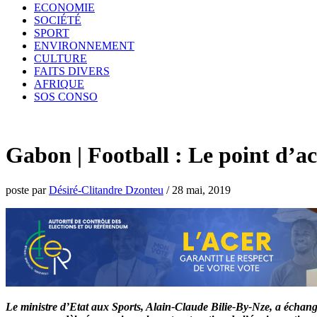
ECONOMIE
SOCIÉTÉ
SPORT
ENVIRONNEMENT
CULTURE
FAITS DIVERS
AFRIQUE
SOS CONSO
Gabon | Football : Le point d’ac
poste par
Désiré-Clitandre Dzonteu
/
28 mai, 2019
Le ministre d’Etat aux Sports, Alain-Claude Bilie-By-Nze, a échangé, 