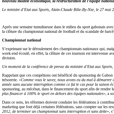
nouveau modèle économique, la restructuration de l’équipe nationale
Le ministre d’Etat aux Sports, Alain-Claude Bilie-By-Nze, le 27 mai 
Après une semaine tumultueuse dans le milieu du sport gabonais avec n
la clôture du championnat national de football et du scandale de harcèl
Championnat national
S’exprimant sur le déroulement des championnats nationaux qui, malgré
week-end écoulé, en effet, la clôture de ces tournois est intervenue 
division.
Un moment de la conférence de presse du ministre d’Etat aux Sports,
Rappelant que ces compétions ont bénéficié du sponsoring de Gabon Oi
trésorerie. «
Comme vous le savez, nous avons eu du mal à démarrer cet
année sans aucune interruption comme ce fut le cas pour la saison é
sponsoring, au mécénat, dans le financement du sport afin de rendre les
plus financer à 100% le sport en dehors des équipes nationales
», a so
Dans ce sens, les réformes doivent conduire les fédérations à contribue
marketing que font déjà certaines fédérations, sans compter sur les res
2012, de terminer un championnat sans interruption et sans dette
», s