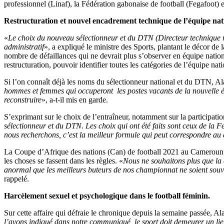
professionnel (Linaf), la Fédération gabonaise de football (Fegafoot)
Restructuration et nouvel encadrement technique de l’équipe nat
«
Le choix du nouveau sélectionneur et du DTN (Directeur technique nat
administratif
», a expliqué le ministre des Sports, plantant le décor de 
nombre de défaillances qui ne devrait plus s’observer en équipe nation
restructuration, pouvoir identifier toutes les catégories de l’équipe nati
Si l’on connaît déjà les noms du sélectionneur national et du DTN, Ala
hommes et femmes qui occuperont les postes vacants de la nouvelle éq
reconstruire
», a-t-il mis en garde.
S’exprimant sur le choix de l’entraîneur, notamment sur la participati
sélectionneur et du DTN. Les choix qui ont été faits sont ceux de la 
nous recherchons, c’est la meilleur formule qui peut correspondre au
La Coupe d’Afrique des nations (Can) de football 2021 au Cameroun e
les choses se fassent dans les règles. «
Nous ne souhaitons plus que la c
anormal que les meilleurs buteurs de nos championnat ne soient souv
rappelé.
Harcèlement sexuel et psychologique dans le football féminin.
Sur cette affaire qui défraie le chronique depuis la semaine passée, Al
l’avons indiqué dans notre communiqué, le sport doit demeurer un lieu