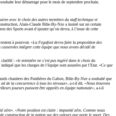
l souhaite leur démarrage pour le mois de septembre prochain.
uivre avec le choix des autres membres du staff technique et
econstruction, Alain-Claude Bilie-By-Nze a insisté sur un certain
tron des Sports avant d’ajouter qu’on devra, à l’issue de cette
restent à pourvoir. «
La Fegafoot devra faire la proposition des
 casseroles intégrer cette équipe que nous avons décidé de
larifié : «
le ministère ne s’est pas ingéré dans le choix du
 a indiqué que les charges de l’équipe sont assurées par l’Etat. «C
e que
ands chantiers des Panthères du Gabon, Bilie-By-Nze a souhaité que
 ait de la concurrence à tous les niveaux
», a-t-il dit. «
Nous trouvons
leurs joueurs puissent être appelés en équipe nationale
», a-t-il
té zéro
». «
Notre position est claire : impunité zéro. Comme nous
e construction de la nation sur des valeurs que porte le sport. Des