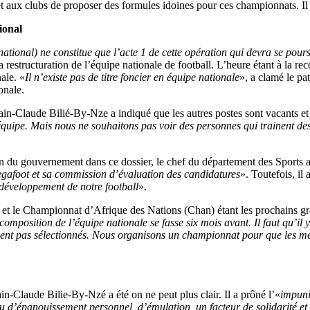
 et aux clubs de proposer des formules idoines pour ces championnats. I
ional
ional) ne constitue que l’acte 1 de cette opération qui devra se pours
la restructuration de l’équipe nationale de football. L’heure étant à la r
ale. «
Il n’existe pas de titre foncier en équipe nationale
», a clamé le pa
onale.
in-Claude Bilié-By-Nze a indiqué que les autres postes sont vacants et 
uipe. Mais nous ne souhaitons pas voir des personnes qui trainent des
on du gouvernement dans ce dossier, le chef du département des Sports a c
Fegafoot et sa commission d’évaluation des candidatures
». Toutefois, il
 développement de notre football
».
t le Championnat d’Afrique des Nations (Chan) étant les prochains gr
omposition de l’équipe nationale se fasse six mois avant. Il faut qu’il y
ent pas sélectionnés. Nous organisons un championnat pour que les meil
ain-Claude Bilie-By-Nzé a été on ne peut plus clair. Il a prôné l’«
impuni
 d’épanouissement personnel, d’émulation, un facteur de solidarité et d