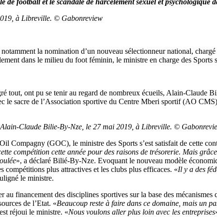
 de football et le scandale de harcèlement sexuel et psychologique da
2019, à Libreville. © Gabonreview
otamment la nomination d’un nouveau sélectionneur national, chargé de 
ement dans le milieu du foot féminin, le ministre en charge des Sports s
 tout, ont pu se tenir au regard de nombreux écueils, Alain-Claude Bili
avec le sacre de l’Association sportive du Centre Mberi sportif (AO CMS
 Alain-Claude Bilie-By-Nze, le 27 mai 2019, à Libreville. © Gabonrevi
l Compagny (GOC), le ministre des Sports s’est satisfait de cette cont
te compétition cette année pour des raisons de trésorerie. Mais grâce
coulée
», a déclaré Bilié-By-Nze. Evoquant le nouveau modèle économique
 compétitions plus attractives et les clubs plus efficaces. «
Il y a des fé
uligné le ministre.
r au financement des disciplines sportives sur la base des mécanismes qui
sources de l’Etat. «
Beaucoup reste à faire dans ce domaine, mais un pas s
’est réjoui le ministre. «
Nous voulons aller plus loin avec les entreprises