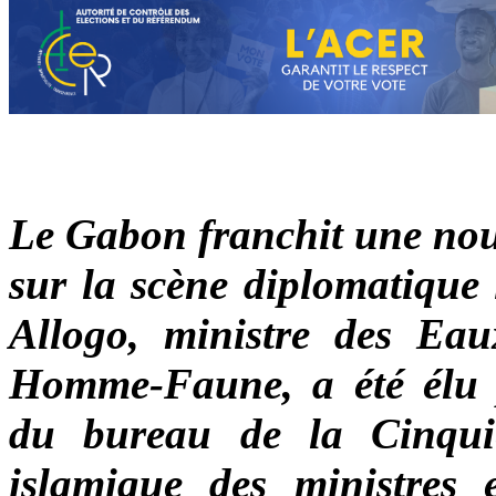
Le Gabon franchit une nouv
sur la scène diplomatique 
Allogo,
m
inistre des Ea
Homme-Faune, a été élu p
du bureau de la Cinq
i
slamique des
m
inistres