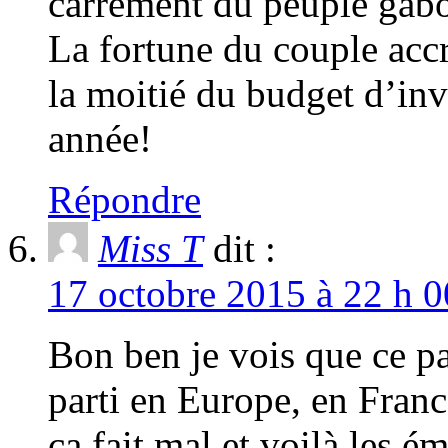
carrément du peuple gabo
La fortune du couple acc
la moitié du budget d’in
année!
Répondre
Miss T
dit :
17 octobre 2015 à 22 h 0
Bon ben je vois que ce pap
parti en Europe, en Fran
ça fait mal et voilà les é