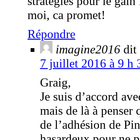
stratégies pour le gain 
moi, ca promet!
Répondre
imagine2016
dit 
7 juillet 2016 à 9 h
Graig,
Je suis d’accord avec
mais de là à penser q
de l’adhésion de Pi
hasardeux pour ne pa