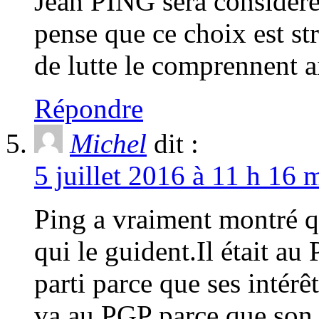
Jean PING sera considér
pense que ce choix est st
de lutte le comprennent
Répondre
Michel
dit :
5 juillet 2016 à 11 h 16 
Ping a vraiment montré qu
qui le guident.Il était au
parti parce que ses intérê
va au PGP parce que son i