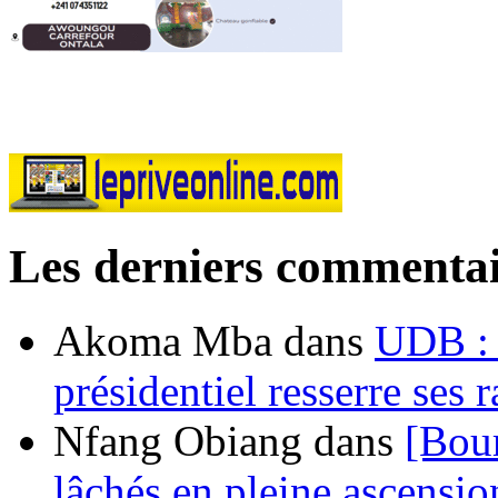
Les derniers commentai
Akoma Mba
dans
UDB : u
présidentiel resserre ses
Nfang Obiang
dans
[Bou
lâchés en pleine ascensio