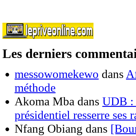
Les derniers commentai
messowomekewo
dans
Af
méthode
Akoma Mba
dans
UDB : u
présidentiel resserre ses
Nfang Obiang
dans
[Bou