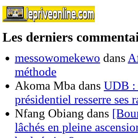
Les derniers commentai
messowomekewo
dans
Af
méthode
Akoma Mba
dans
UDB : u
présidentiel resserre ses
Nfang Obiang
dans
[Bou
lâchés en pleine ascensio