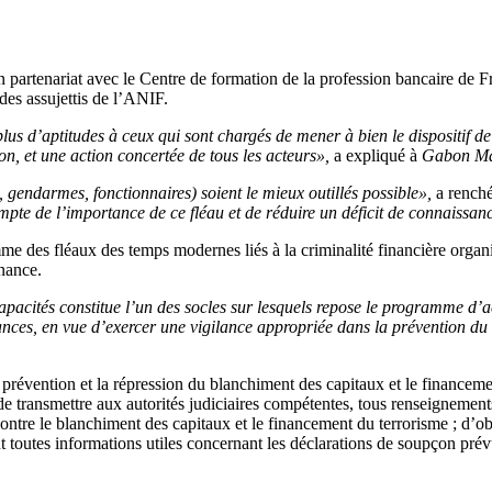
partenariat avec le Centre de formation de la profession bancaire de Fra
 des assujettis de l’ANIF.
plus d’aptitudes à ceux qui sont chargés de mener à bien le dispositif de
on, et une action concertée de tous les acteurs»,
a expliqué à
Gabon Ma
s, gendarmes, fonctionnaires) soient le mieux outillés possible»,
a rench
ompte de l’importance de ce fléau et de réduire un déficit de connaissa
 des fléaux des temps modernes liés à la criminalité financière organisée
rnance.
apacités constitue l’un des socles sur lesquels repose le programme d’act
nces, en vue d’exercer une vigilance appropriée dans la prévention du
 prévention et la répression du blanchiment des capitaux et le financem
, de transmettre aux autorités judiciaires compétentes, tous renseignemen
contre le blanchiment des capitaux et le financement du terrorisme ; d’obt
t toutes informations utiles concernant les déclarations de soupçon prévu