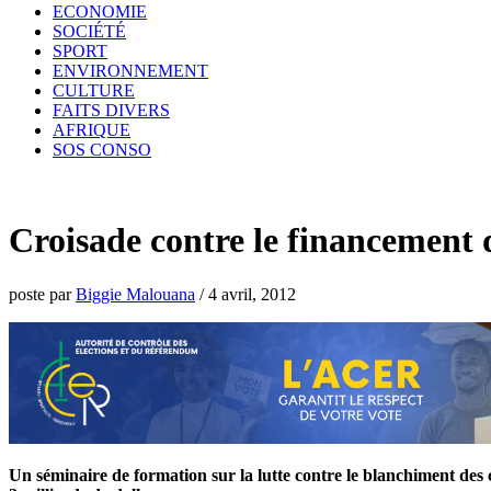
ECONOMIE
SOCIÉTÉ
SPORT
ENVIRONNEMENT
CULTURE
FAITS DIVERS
AFRIQUE
SOS CONSO
Croisade contre le financement 
poste par
Biggie Malouana
/
4 avril, 2012
Un séminaire de formation sur la lutte contre le blanchiment des ca