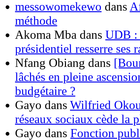
messowomekewo
dans
Af
méthode
Akoma Mba
dans
UDB : u
présidentiel resserre ses
Nfang Obiang
dans
[Bou
lâchés en pleine ascensio
budgétaire ?
Gayo
dans
Wilfried Okou
réseaux sociaux cède la pl
Gayo
dans
Fonction publ