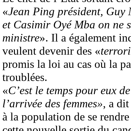
«
Jean Ping président, Guy
et Casimir Oyé Mba on ne sa
ministre
». Il a également in
veulent devenir des «
terror
promis la loi au cas où la pa
troublées.
«
C’est le temps pour eux de 
l’arrivée des femmes»
, a d
à la population de se rendr
cette nouvelle sortie du ca