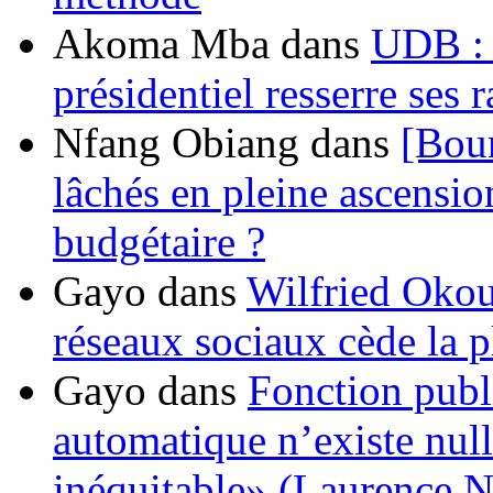
Akoma Mba
dans
UDB : u
présidentiel resserre ses
Nfang Obiang
dans
[Bou
lâchés en pleine ascensio
budgétaire ?
Gayo
dans
Wilfried Okou
réseaux sociaux cède la pl
Gayo
dans
Fonction publ
automatique n’existe nulle
inéquitable» (Laurence 