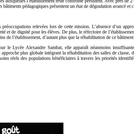
es auxquelles l’établissement reste confronté persistent. Avec près de 2 
urs bâtiments pédagogiques présentent un état de dégradation avancé et ce
les préoccupations relevées lors de cette mission. L’absence d’un appro
té et de dignité pour les élèves. De plus, le réfectoire de l’établissem
oins de l’établissement, d’autant plus que la réhabilitation de ce bâtimen
pour le Lycée Alexandre Sambat, elle apparaît néanmoins insuffisante
e approche plus globale intégrant la réhabilitation des salles de classe, d
oins réels des populations bénéficiaires à travers les priorités identi