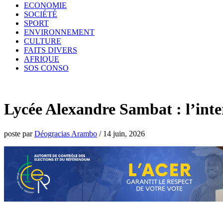
ECONOMIE
SOCIÉTÉ
SPORT
ENVIRONNEMENT
CULTURE
FAITS DIVERS
AFRIQUE
SOS CONSO
Lycée Alexandre Sambat : l’inter
poste par
Déogracias Arambo
/
14 juin, 2026