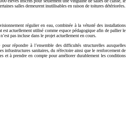
000 élèves inscrits pour seulement une vingtaine de salles de classe, le
rtaines salles demeurent inutilisables en raison de toitures détériorées.
visionnement régulier en eau, combinée à la vétusté des installations
ent est actuellement utilisé comme espace pédagogique afin de pallier le
t n’est pas incluse dans le projet actuellement en cours.
 pour répondre à l’ensemble des difficultés structurelles auxquelles
es infrastructures sanitaires, du réfectoire ainsi que le renforcement de
fiées et à prendre en compte pour améliorer durablement les conditions