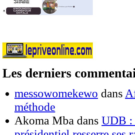
Les derniers commentai
messowomekewo
dans
Af
méthode
Akoma Mba
dans
UDB : u
présidentiel resserre ses