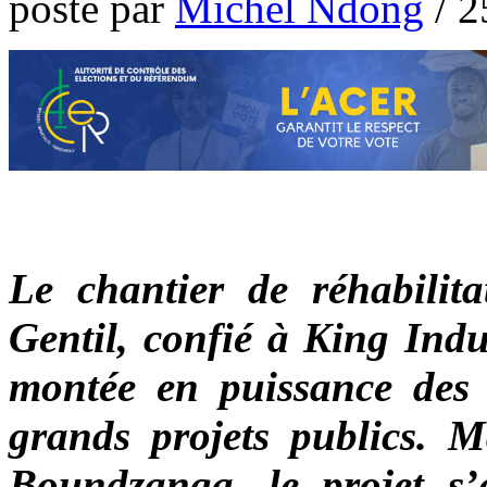
poste par
Michel Ndong
/
2
Le chantier de réhabilit
Gentil, confié à King Indu
montée en puissance des e
grands projets publics. M
Boundzanga, le projet s’