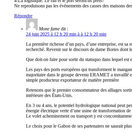
4-La logistique. Le rail et le port seront-ils prêts?
Ne reproduisons pas les événements des casses des maisons der
Répondre
Mone fame
dit :
24 juin 2025 à 12 h 20 min à à 12 h 20 min
La première richesse d’un pays, d’une entreprise, est sa r
recherché. Revenir sur le discours de dame Bories dont l
Que doit-on faire pour sortir du statuquo dans lequel est
Les pays des ports européens qui transforment le manganè
majoritaire dans le groupe devenu ERAMET a travaillé et
simple producteur exportateur de matière première
Retenons que le premier consommateur des alliages sortis 
intérieure des États-Unis.
En 3 ou 4 ans, le potentiel hydrologique national peut p
énergie électrique verte d’une usine de transformation d
Le volet acheminement ou transport y est concomitamment a
Le choix pour le Gabon de ses partenaires ne saurait plu