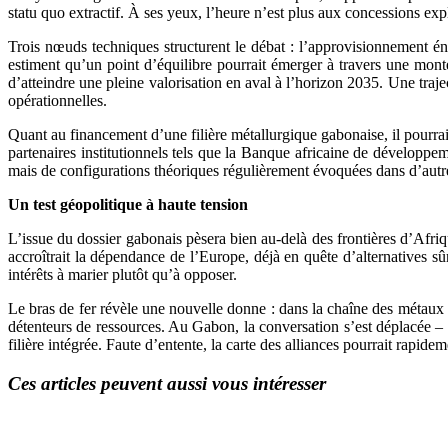
statu quo extractif. À ses yeux, l’heure n’est plus aux concessions exp
Trois nœuds techniques structurent le débat : l’approvisionnement én
estiment qu’un point d’équilibre pourrait émerger à travers une mont
d’atteindre une pleine valorisation en aval à l’horizon 2035. Une traj
opérationnelles.
Quant au financement d’une filière métallurgique gabonaise, il pourrait
partenaires institutionnels tels que la Banque africaine de dévelop
mais de configurations théoriques régulièrement évoquées dans d’autres
Un test géopolitique à haute tension
L’issue du dossier gabonais pèsera bien au-delà des frontières d’Afr
accroîtrait la dépendance de l’Europe, déjà en quête d’alternatives sûr
intérêts à marier plutôt qu’à opposer.
Le bras de fer révèle une nouvelle donne : dans la chaîne des métaux cr
détenteurs de ressources. Au Gabon, la conversation s’est déplacée –
filière intégrée. Faute d’entente, la carte des alliances pourrait rapidem
Ces articles peuvent aussi vous intéresser