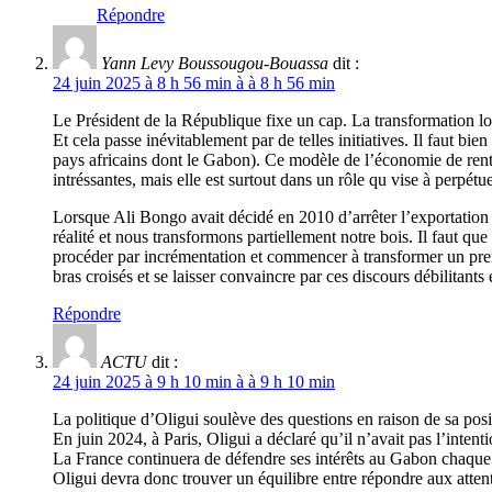
Répondre
Yann Levy Boussougou-Bouassa
dit :
24 juin 2025 à 8 h 56 min à à 8 h 56 min
Le Président de la République fixe un cap. La transformation lo
Et cela passe inévitablement par de telles initiatives. Il faut 
pays africains dont le Gabon). Ce modèle de l’économie de ren
intréssantes, mais elle est surtout dans un rôle qu vise à perpétue
Lorsque Ali Bongo avait décidé en 2010 d’arrêter l’exportation d
réalité et nous transformons partiellement notre bois. Il faut qu
procéder par incrémentation et commencer à transformer un premi
bras croisés et se laisser convaincre par ces discours débilitan
Répondre
ACTU
dit :
24 juin 2025 à 9 h 10 min à à 9 h 10 min
La politique d’Oligui soulève des questions en raison de sa posit
En juin 2024, à Paris, Oligui a déclaré qu’il n’avait pas l’intent
La France continuera de défendre ses intérêts au Gabon chaque 
Oligui devra donc trouver un équilibre entre répondre aux attent