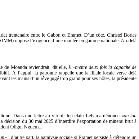
ariat trentenaire entre le Gabon et Eramet. D’un côté, Christel Bories
es (STRIMM) oppose l’exigence d’une montée en gamme nationale. Au-delà
e de Moanda reviendrait, dit-elle, à «
mettre deux fois la capacité de
ibitif. À l’appui, la patronne rappelle que la filiale locale verse déjà
avant les mains d’un rêve jugé trop grand pour ses hôtes, la présidente
litique. Dans une lettre au vitriol, Joscelain Lebama dénonce «
un ton
 décision du 30 mai 2025 d’interdire l’exportation de minerai brut à
ésident Oligui Nguema.
mun
» ; d’autre part, la paralysie sociale si Eramet persiste à défendre un