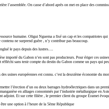
rière l’assemblée. On casse d’abord après on met en place des commiss
essource humaine. Oligui Nguema a fixé un cap et les compatriotes qui y s
e contenu ne surprend guère , n’y contribue pas beaucoup.
 englué le pays depuis des lustres….
se importé du Gabon n’en sont pas producteurs. Pour ériger ces usines 
 réfléchi sans tenir compte du destin du Gabon comme un pays qui peut
des usines européennes est connu. c’est la deuxième économie du monde, 
ermettre l’érection d’un ou deux barrages hydroélectriques dans un prem
e manganèse en alliages consommés par l’industrie métallurgique en Asi
djoint. Et sur cette filière , le premier client du groupe Eramet évoqué
s être une option à l’heure de la 5ème République