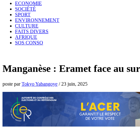
ECONOMIE
SOCIÉTÉ
SPORT
ENVIRONNEMENT
CULTURE
FAITS DIVERS
AFRIQUE
SOS CONSO
Manganèse : Eramet face au sur
poste par
Tokyo Yabangoye
/
23 juin, 2025