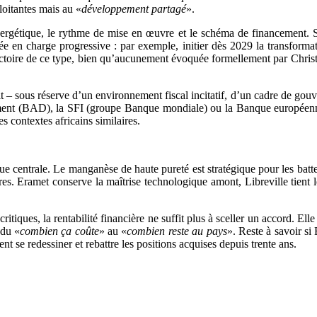
loitantes mais au «
développement partagé
».
ergétique, le rythme de mise en œuvre et le schéma de financement. Si 
ée en charge progressive : par exemple, initier dès 2029 la transforma
ectoire de ce type, bien qu’aucunement évoquée formellement par Christe
 – sous réserve d’un environnement fiscal incitatif, d’un cadre de gouve
pement (BAD), la SFI (groupe Banque mondiale) ou la Banque européenne 
 contextes africains similaires.
ique centrale. Le manganèse de haute pureté est stratégique pour les ba
es. Eramet conserve la maîtrise technologique amont, Libreville tient le 
itiques, la rentabilité financière ne suffit plus à sceller un accord. El
 du «
combien ça coûte
» au «
combien reste au pays
». Reste à savoir si
ent se redessiner et rebattre les positions acquises depuis trente ans.