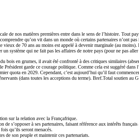
cale de nos matières premières entre dans le sens de l’histoire. Tout p
bien comprendre qu’on vit dans un monde où certains partenaires n’ont pas
te vieux de 70 ans au moins est appelé à devenir marginale (au moins
r un système qui ne fait pas les affaires de notre pays (pour ne pas aller 
u bois en grumes, il avait été confronté à des critiques similaires (ab
e le Président garde ce courage politique. Comme cela est suggéré dans l’
er quota en 2029. Cependant, c’est aujourd’hui qu’il faut commencer à p
ts énervants (dans toutes les acceptions du terme). Bref.Total soutien au
ion sur la relation avec la Françafrique.
ion de s’opposer à ses partenaires, faisant référence aux intérêts françai
fois qu’ils seront menacés.
es de son peuple et maintenir ces partenariats.