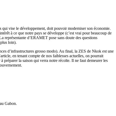
ays qui vise le développement, doit pouvoir moderniser son économie.
 intérêt à ce que notre pays se développe (c’est vrai pour beaucoup de
). La représentante d’ERAMET pose sans doute des questions
plus loin).
sences d’infrastructures grosso modo). Au final, la ZES de Nkok est une
article, en tenant compte de nos faiblesses actuelles, on pourrait
réparer la saison qui verra notre récolte. Il ne faut demeurer les
 Gouvernement.
s au Gabon.