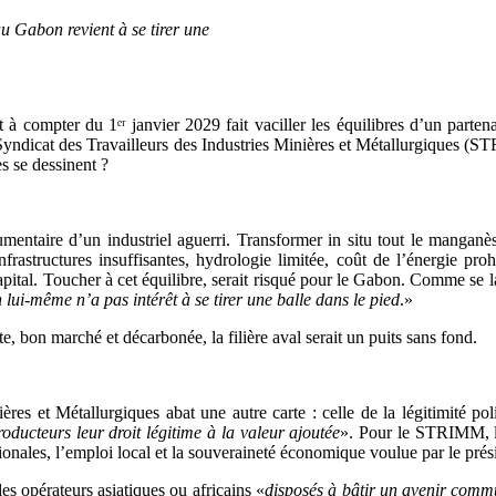
u Gabon revient à se tirer une
 à compter du 1ᵉʳ janvier 2029 fait vaciller les équilibres d’un parten
e, le Syndicat des Travailleurs des Industries Minières et Métallurgiqu
es se dessinent ?
umentaire d’un industriel aguerri. Transformer in situ tout le manganès
nfrastructures insuffisantes, hydrologie limitée, coût de l’énergie proh
apital. Toucher à cet équilibre, serait risqué pour le Gabon. Comme se l
lui-même n’a pas intérêt à se tirer une balle dans le pied
.»
te, bon marché et décarbonée, la filière aval serait un puits sans fond.
ères et Métallurgiques abat une autre carte : celle de la légitimité po
ducteurs leur droit légitime à la valeur ajoutée
». Pour le STRIMM, la
tionales, l’emploi local et la souveraineté économique voulue par le pr
es opérateurs asiatiques ou africains «
disposés à bâtir un avenir com