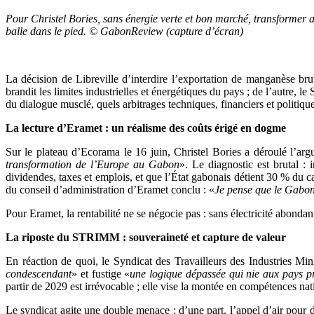
Pour Christel Bories, sans énergie verte et bon marché, transformer a
balle dans le pied. © GabonReview (capture d’écran)
La décision de Libreville d’interdire l’exportation de manganèse brut
brandit les limites industrielles et énergétiques du pays ; de l’autr
du dialogue musclé, quels arbitrages techniques, financiers et politiqu
La lecture d’Eramet : un réalisme des coûts érigé en dogme
Sur le plateau d’Ecorama le 16 juin, Christel Bories a déroulé l’arg
transformation de l’Europe au Gabon
». Le diagnostic est brutal : i
dividendes, taxes et emplois, et que l’État gabonais détient 30 % du c
du conseil d’administration d’Eramet conclu : «
Je pense que le Gabon 
Pour Eramet, la rentabilité ne se négocie pas : sans électricité abondan
La riposte du STRIMM : souveraineté et capture de valeur
En réaction de quoi, le Syndicat des Travailleurs des Industries Mini
condescendant
» et fustige «
une logique dépassée qui nie aux pays pro
partir de 2029 est irrévocable ; elle vise la montée en compétences na
Le syndicat agite une double menace : d’une part, l’appel d’air pour d