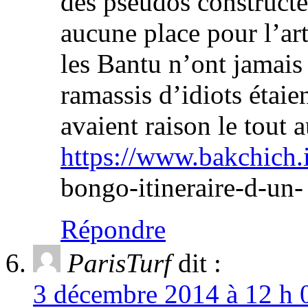
des pseudos constructe
aucune place pour l’ar
les Bantu n’ont jamais r
ramassis d’idiots étaie
avaient raison le tout 
https://www.bakchich.
bongo-itineraire-d-un-
Répondre
ParisTurf
dit :
3 décembre 2014 à 12 h 