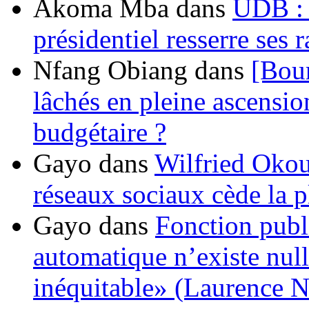
Akoma Mba
dans
UDB : u
présidentiel resserre ses
Nfang Obiang
dans
[Bou
lâchés en pleine ascensio
budgétaire ?
Gayo
dans
Wilfried Okou
réseaux sociaux cède la pl
Gayo
dans
Fonction publ
automatique n’existe nulle
inéquitable» (Laurence 