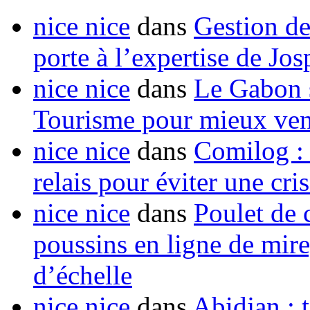
nice nice
dans
Gestion de
porte à l’expertise de Jo
nice nice
dans
Le Gabon s
Tourisme pour mieux vend
nice nice
dans
Comilog :
relais pour éviter une cr
nice nice
dans
Poulet de c
poussins en ligne de mir
d’échelle
nice nice
dans
Abidjan : t