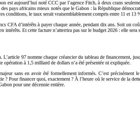
bon est aujourd’hui noté CCC par l’agence Fitch, à deux crans seuleme
aient des pays africains mieux notés que le Gabon : la République démo
es conditions, le taux serait vraisemblablement compris entre 11 et 13 
rancs CFA d’intérêts à payer chaque année, pendant dix ans. Soit un co
 intérêts. Et cette facture n’atterrira pas sur le budget 2026 : elle ser
n. L’article 97 nomme chaque créancier du tableau de financement, jus
e opération à 1,5 milliard de dollars n’a été présentée ni expliquée.
majeur sans en avoir été formellement informés. C’est précisément l
tie ? Pour financer quoi, exactement ? À l’heure où le service de la dette
 Gabon pour une décennie entière.