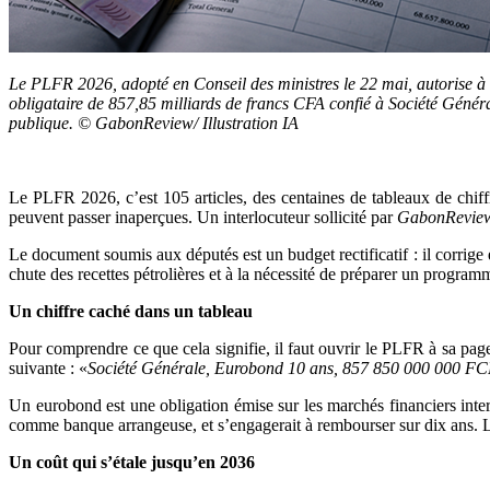
Le PLFR 2026, adopté en Conseil des ministres le 22 mai, autorise à
obligataire de 857,85 milliards de francs CFA confié à Société Gén
publique. © GabonReview/ Illustration IA
Le PLFR 2026, c’est 105 articles, des centaines de tableaux de chiff
peuvent passer inaperçues. Un interlocuteur sollicité par
GabonRevie
Le document soumis aux députés est un budget rectificatif : il corrig
chute des recettes pétrolières et à la nécessité de préparer un progra
Un chiffre caché dans un tableau
Pour comprendre ce que cela signifie, il faut ouvrir le PLFR à sa page 
suivante : «
Société Générale, Eurobond 10 ans, 857 850 000 000 F
Un eurobond est une obligation émise sur les marchés financiers inte
comme banque arrangeuse, et s’engagerait à rembourser sur dix ans. 
Un coût qui s’étale jusqu’en 2036