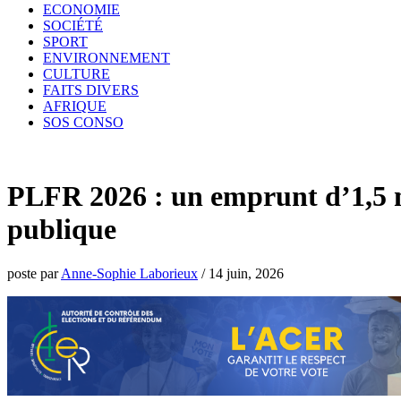
ECONOMIE
SOCIÉTÉ
SPORT
ENVIRONNEMENT
CULTURE
FAITS DIVERS
AFRIQUE
SOS CONSO
PLFR 2026 : un emprunt d’1,5 mi
publique
poste par
Anne-Sophie Laborieux
/
14 juin, 2026