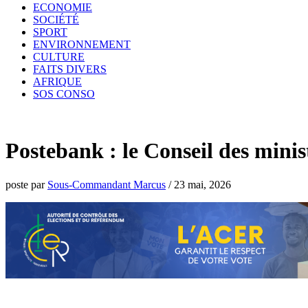
ECONOMIE
SOCIÉTÉ
SPORT
ENVIRONNEMENT
CULTURE
FAITS DIVERS
AFRIQUE
SOS CONSO
Postebank : le Conseil des minist
poste par
Sous-Commandant Marcus
/
23 mai, 2026