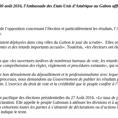
 30 août 2016, l’Ambassade des Etats-Unis d’Amérique au Gabon affirm
de l’opposition concernant l’élection et particulièrement les résultats, 
s.
taient déployées dans cinq villes du Gabon le jour du scrutin
». Elles on
entes et des retards importants accusés
». Toutefois, «
les électeurs ont é
s que «
les ouvertures tardives de nombreux bureaux de vote, les retards 
e compréhension des règles, règlements et procédures existants
», qui o
e bon déroulement du dépouillement et le professionnalisme avec lequel 
 du processus, nous demandons au Gouvernement de publier les résultats
. L’exercice du droit de vote et la crédibilité que le peuple confère à l’
nt pacifique des élections présidentielles du 27 Août 2016. «
Le taux de p
claration. Elle appelle le peuple Gabonais à atténuer les divisions et à ap
us exhortons toutes les parties à s’abstenir de déclarations ou d’actions
 indique le texte.