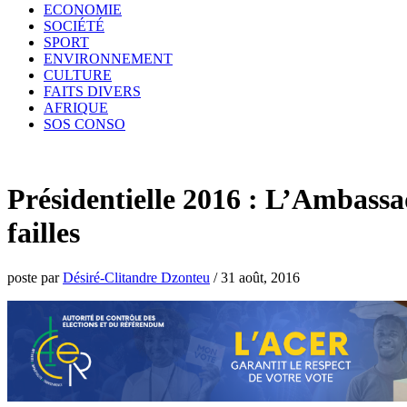
ECONOMIE
SOCIÉTÉ
SPORT
ENVIRONNEMENT
CULTURE
FAITS DIVERS
AFRIQUE
SOS CONSO
Présidentielle 2016 : L’Ambassa
failles
poste par
Désiré-Clitandre Dzonteu
/
31 août, 2016