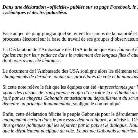
Dans une déclaration «officielle» publiée sur sa page Facebook, le
systémiques et des irrégularités».
Face au jeu de ping-pong auquel se livrent les camps de la majorité et 
processus électoral sur la base du travail de ses groupes d’observateur
La Déclaration de l’Ambassade des USA indique que «
ses équipent é
également par leur patience dans le traitement des longues files d’att
dont nous avons été témoins
».
Le document de l’Ambassade des USA souligne alors les éléments tel
changements de dernière minute des procédures de vote et la mauvais
Si cette note relève le fait que les équipes ont été «
impressionnés par l
«
pour des raisons de transparence et afin d’accroître la crédibilité
joué par les citoyens Gabonais en assistant au dépouillement du scrutin
demeure un principe fondamental
», souligne le communiqué.
Enfin, cette déclaration félicite le peuple Gabonais pour le dérouleme
engagement certain dans le processus démocratique
», a précisé la Dé
divergences politiques qui les séparent par la paix et le dialogue. No
que le déroulement pacifique du vote. Le peuple Gabonais le mérite
»,