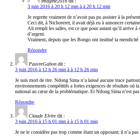
imagine2016
dit :
3 juin 2016 à 20 h 12 min à à 20 h 12 min
Je regrette vraiment de n’avoir pas pu assister à la prése
Ceci dit, à Ntchoreret, il avait déjà eu à annoncer certaine
Ali rempli les salles, est ce que pour autant qu’il arrive
d’argent.
Vraiment, depuis que les Bongo ont institué la mendicité e
Répondre
PauvreGabon
dit :
3 juin 2016 à 12 h 26 min à à 12 h 26 min
Je suis mort de rire. Ndong Sima n’a laissé aucune trace partou
environnements compétitifs a fortes exigences de résultats où 
national au cœur de la problématique. Et Ndong Sima n’est pa
Répondre
Claude Elvire
dit :
3 juin 2016 à 15 h 01 min à à 15 h 01 min
Je ne le considère pas trop comme étant un opposant; il n’a pas