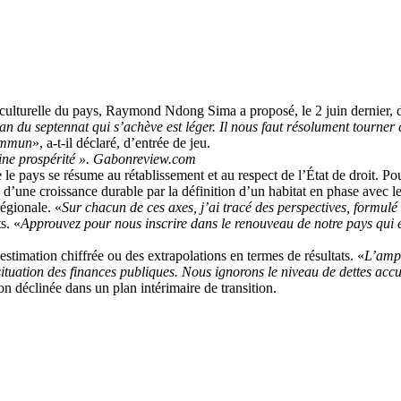
 culturelle du pays, Raymond Ndong Sima a proposé, le 2 juin dernier, d
lan du septennat qui s’achève est léger. Il nous faut résolument tourner
commun
», a-t-il déclaré, d’entrée de jeu.
saine prospérité ». Gabonreview.com
 le pays se résume au rétablissement et au respect de l’État de droit. Po
 d’une croissance durable par la définition d’un habitat en phase avec les
régionale. «
Sur chacun de ces axes, j’ai tracé des perspectives, formulé 
s. «
Approuvez pour nous inscrire dans le renouveau de notre pays qui e
mation chiffrée ou des extrapolations en termes de résultats. «
L’ampl
la situation des finances publiques. Nous ignorons le niveau de dettes a
ion déclinée dans un plan intérimaire de transition.