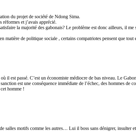
ntation du projet de société de Ndong Sima.
s réformes et j’avais apprécié.
 à satisfaire la majorité des gabonais? Le problème est donc ailleurs, il
n matière de politique sociale , certains compatriotes pensent que tout e
t où il est passé. C’est un économiste médiocre de bas niveau. Le Gabo
la sanction est une conséquence immédiate de l’échec, des hommes de c
s cet homme !
 de salles motifs comme les autres… Lui il boss sans dénigrer, insulter 