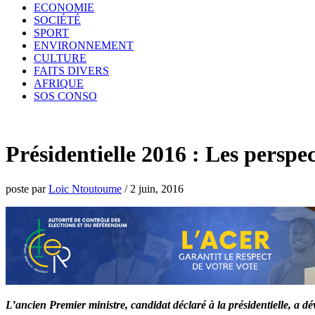
ECONOMIE
SOCIÉTÉ
SPORT
ENVIRONNEMENT
CULTURE
FAITS DIVERS
AFRIQUE
SOS CONSO
Présidentielle 2016 : Les persp
poste par
Loic Ntoutoume
/
2 juin, 2016
L’ancien Premier ministre, candidat déclaré à la présidentielle, a dé