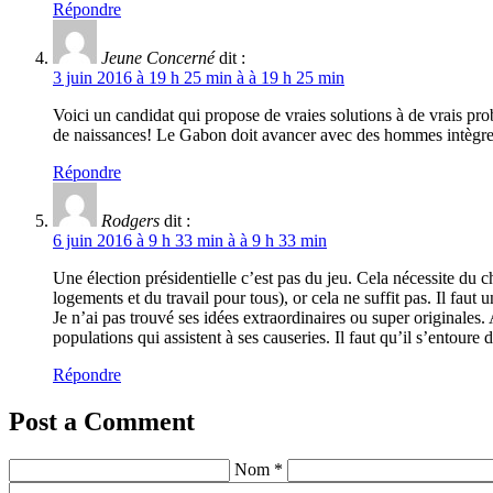
Répondre
Jeune Concerné
dit :
3 juin 2016 à 19 h 25 min à à 19 h 25 min
Voici un candidat qui propose de vraies solutions à de vrais prob
de naissances! Le Gabon doit avancer avec des hommes intègr
Répondre
Rodgers
dit :
6 juin 2016 à 9 h 33 min à à 9 h 33 min
Une élection présidentielle c’est pas du jeu. Cela nécessite du 
logements et du travail pour tous), or cela ne suffit pas. Il f
Je n’ai pas trouvé ses idées extraordinaires ou super originales
populations qui assistent à ses causeries. Il faut qu’il s’entour
Répondre
Post a Comment
Nom *