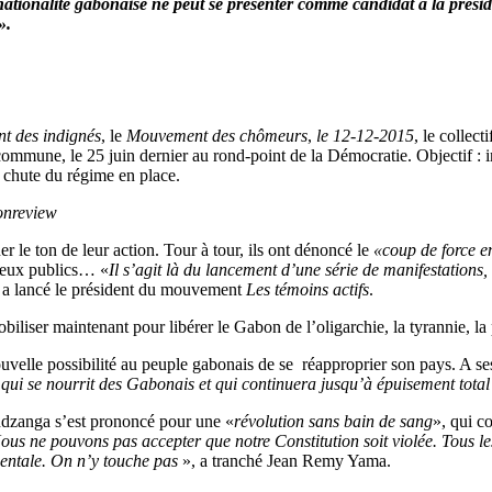
 nationalité gabonaise ne peut se présenter comme candidat à la pré
».
nt des indignés
, le
Mouvement des chômeurs
,
le 12-12-2015
, le collect
ie commune, le 25 juin dernier au rond-point de la Démocratie. Objectif 
a chute du régime en place.
onreview
r le ton de leur action. Tour à tour, ils ont dénoncé le
«coup de force e
 lieux publics… «
Il s’agit là du lancement d’une série de manifestations, 
 a lancé le président du mouvement
Les témoins actifs
.
liser maintenant pour libérer le Gabon de l’oligarchie, la tyrannie, la 
uvelle possibilité au peuple gabonais de se réapproprier son pays. A s
ui se nourrit des Gabonais et qui continuera jusqu’à épuisement tota
ndzanga s’est prononcé pour une «
révolution sans bain de sang
», qui c
ous ne pouvons pas accepter que notre Constitution soit violée. Tous 
amentale. On n’y touche pas
», a tranché Jean Remy Yama.