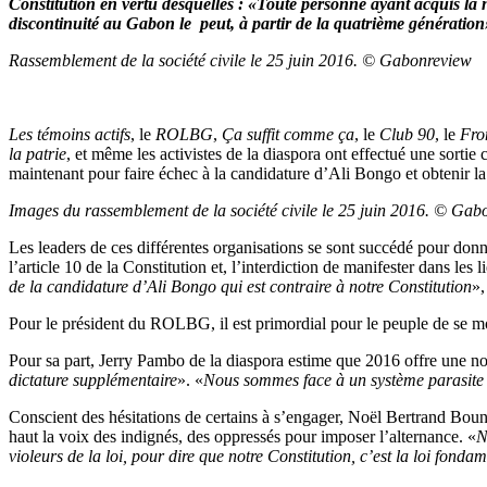
Constitution en vertu desquelles : «Toute personne ayant acquis la
discontinuité au Gabon le peut, à partir de la quatrième génération
Rassemblement de la société civile le 25 juin 2016. © Gabonreview
Les témoins actifs
, le
ROLBG
,
Ça suffit comme ça
, le
Club 90
, le
Fro
la patrie
, et même les activistes de la diaspora ont effectué une sort
maintenant pour faire échec à la candidature d’Ali Bongo et obtenir l
Images du rassemblement de la société civile le 25 juin 2016. © Gab
Les leaders de ces différentes organisations se sont succédé pour donne
l’article 10 de la Constitution et, l’interdiction de manifester dans les
de la candidature d’Ali Bongo qui est contraire à notre Constitution
»,
Pour le président du ROLBG, il est primordial pour le peuple de se mobi
Pour sa part, Jerry Pambo de la diaspora estime que 2016 offre une no
dictature supplémentaire
». «
Nous sommes face à un système parasite q
Conscient des hésitations de certains à s’engager, Noël Bertrand Bou
haut la voix des indignés, des oppressés pour imposer l’alternance. «
N
violeurs de la loi, pour dire que notre Constitution, c’est la loi fond