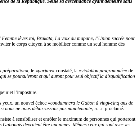
sidence de la République. Seule sa descendance ayant demeuré sans
if
Femme lèves-toi
,
Brakata
,
La voix du mapane
,
l’Union sacrée pour
: inviter le corps citoyen à se mobiliser comme un seul homme dès
n préparation»
, le «
parjure
» constaté, la «
violation programmée
» de
qui se poursuivront et qui auront pour seul objectif la disqualification
peur et l’imposture.
es yeux, un nouvel échec «
condamnera le Gabon à vingt-cinq ans de
l si nous ne nous débarrassons pas maintenant
», a-t-il proclamé.
onsiste à sensibiliser et enrôler le maximum de personnes qui porteront
les Gabonais devraient être unanimes. Mêmes ceux qui sont avec les