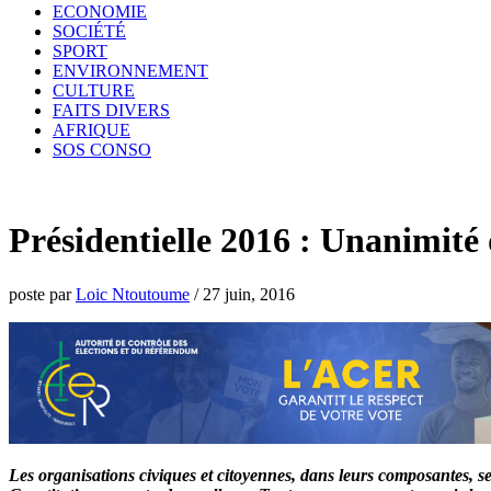
ECONOMIE
SOCIÉTÉ
SPORT
ENVIRONNEMENT
CULTURE
FAITS DIVERS
AFRIQUE
SOS CONSO
Présidentielle 2016 : Unanimité d
poste par
Loic Ntoutoume
/
27 juin, 2016
Les organisations civiques et citoyennes, dans leurs composantes, se 