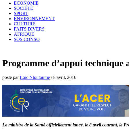
ECONOMIE
SOCIÉTÉ
SPORT
ENVIRONNEMENT
CULTURE
FAITS DIVERS
AFRIQUE
SOS CONSO
Programme d’appui technique a
poste par
Loic Ntoutoume
/
8 avril, 2016
Le ministre de la Santé officiellement lancé, le 8 avril courant, l