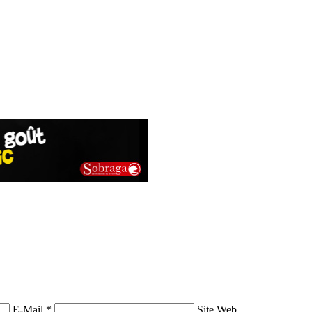
E-Mail *
Site Web