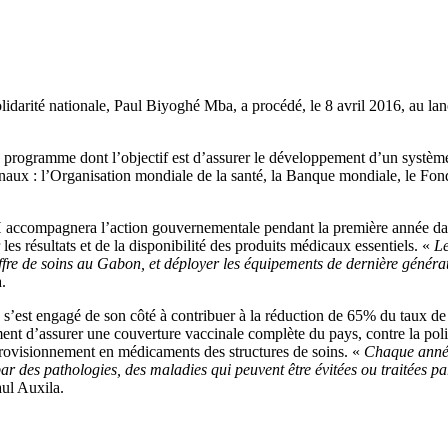
Solidarité nationale, Paul Biyoghé Mba, a procédé, le 8 avril 2016, au l
programme dont l’objectif est d’assurer le développement d’un systèm
tionaux : l’Organisation mondiale de la santé, la Banque mondiale, le F
compagnera l’action gouvernementale pendant la première année dans qu
les résultats et de la disponibilité des produits médicaux essentiels. «
Le
l’offre de soins au Gabon, et déployer les équipements de dernière géné
.
’est engagé de son côté à contribuer à la réduction de 65% du taux de
ent d’assurer une couverture vaccinale complète du pays, contre la poli
approvisionnement en médicaments des structures de soins. «
Chaque année,
par des pathologies, des maladies qui peuvent être évitées ou traitées 
aul Auxila.