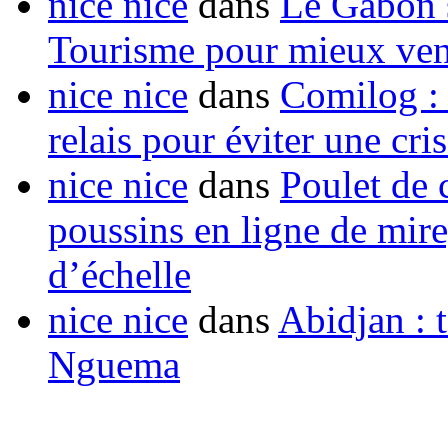
nice nice
dans
Le Gabon s
Tourisme pour mieux vend
nice nice
dans
Comilog :
relais pour éviter une cr
nice nice
dans
Poulet de c
poussins en ligne de mir
d’échelle
nice nice
dans
Abidjan : t
Nguema