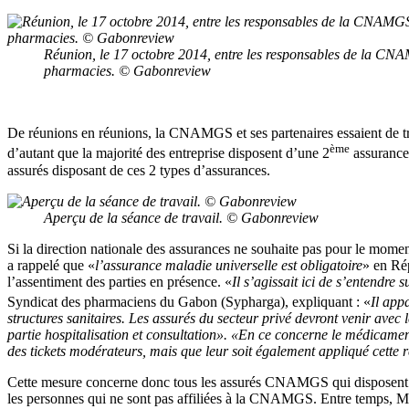
Réunion, le 17 octobre 2014, entre les responsables de la CN
pharmacies. © Gabonreview
De réunions en réunions, la CNAMGS et ses partenaires essaient de tr
ème
d’autant que la majorité des entreprise disposent d’une 2
assurance,
assurés disposant de ces 2 types d’assurances.
Aperçu de la séance de travail. © Gabonreview
Si la direction nationale des assurances ne souhaite pas pour le mom
a rappelé que «
l’assurance maladie universelle est obligatoire
» en Rép
l’assentiment des parties en présence. «
Il s’agissait ici de s’entendre
Syndicat des pharmaciens du Gabon (Sypharga), expliquant : «
Il app
structures sanitaires. Les assurés du secteur privé devront venir av
partie hospitalisation et consultation». «En ce concerne le médicament,
des tickets modérateurs, mais que leur soit également appliqué cette 
Cette mesure concerne donc tous les assurés CNAMGS qui disposent par a
les personnes qui ne sont pas affiliées à la CNAMGS. Entre temps, Mic