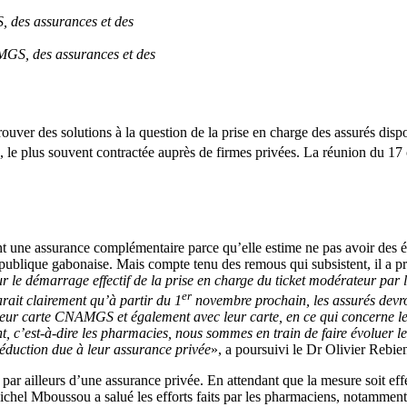
AMGS, des assurances et des
ouver des solutions à la question de la prise en charge des assurés dis
 le plus souvent contractée auprès de firmes privées. La réunion du 17
ent une assurance complémentaire parce qu’elle estime ne pas avoir des
ublique gabonaise. Mais compte tenu des remous qui subsistent, il a pré
 sur le démarrage effectif de la prise en charge du ticket modérateur par
er
arait clairement qu’à partir du 1
novembre prochain, les assurés devron
ec leur carte CNAMGS et également avec leur carte, en ce qui concerne l
 c’est-à-dire les pharmacies, nous sommes en train de faire évoluer les 
réduction due à leur assurance privée
», a poursuivi le Dr Olivier Rebie
illeurs d’une assurance privée. En attendant que la mesure soit effectiv
hel Mboussou a salué les efforts faits par les pharmaciens, notamment 