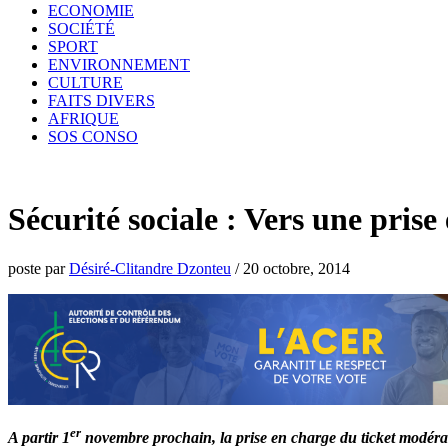
ECONOMIE
SOCIÉTÉ
SPORT
ENVIRONNEMENT
CULTURE
FAITS DIVERS
AFRIQUE
SOS CONSO
Sécurité sociale : Vers une pr
poste par
Désiré-Clitandre Dzonteu
/
20 octobre, 2014
er
A partir 1
novembre prochain, la prise en charge du ticket modéra