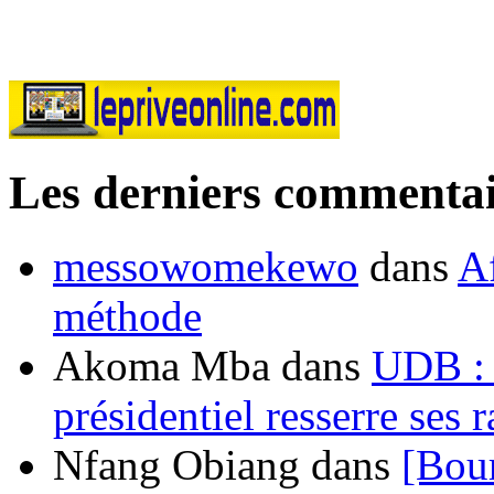
Les derniers commentai
messowomekewo
dans
Af
méthode
Akoma Mba
dans
UDB : u
présidentiel resserre ses
Nfang Obiang
dans
[Bou