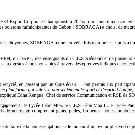
l «33 Export Corporate Championship 2025» a pris une dimension éduc
s boissons rafraîchissantes du Gabon ( SOBRAGA) a choisi de mettre 
ives citoyennes, SOBRAGA a une nouvelle fois marqué les esprits à traver
GPEN, du DAPE, des enseignants du C.E.S Alénakiri et de plusieurs ent
es aux gestes écoresponsables à travers des épreuves ludiques et collect
ecyclé, en passant par un Quiz éclair — ont permis aux participants d
s une plateforme qui valorise non seulement le sport et l’esprit d’équipe
a expliqué Edna Kengue, Chef de service Communication et RSE de
ur engagement : le Lycée Léon Mba, le C.E.S Léon Mba II, le Lycée Pa
de nettoyage comprenant gants, pelles, brouettes, bottes, poubelles, 
e faire de la jeunesse gabonaise le moteur d’un avenir plus vert et plu