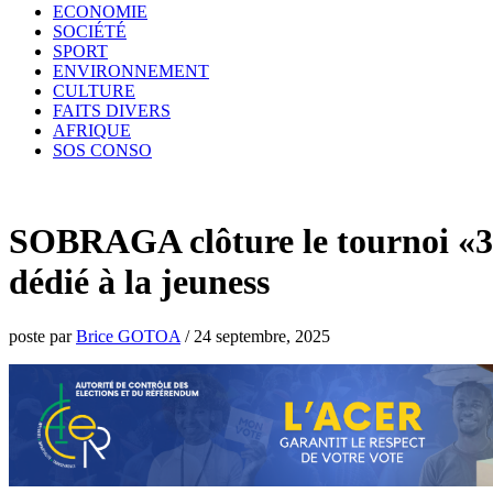
ECONOMIE
SOCIÉTÉ
SPORT
ENVIRONNEMENT
CULTURE
FAITS DIVERS
AFRIQUE
SOS CONSO
SOBRAGA clôture le tournoi «3
dédié à la jeuness
poste par
Brice GOTOA
/
24 septembre, 2025