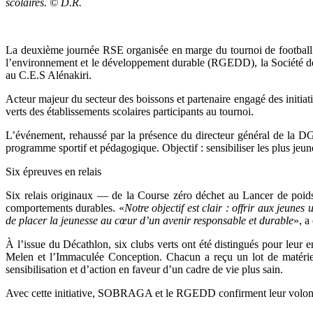
scolaires. © D.R.
La deuxième journée RSE organisée en marge du tournoi de footbal
l’environnement et le développement durable (RGEDD), la Société de
au C.E.S Alénakiri.
Acteur majeur du secteur des boissons et partenaire engagé des initiat
verts des établissements scolaires participants au tournoi.
L’événement, rehaussé par la présence du directeur général de la D
programme sportif et pédagogique. Objectif : sensibiliser les plus jeun
Six épreuves en relais
Six relais originaux — de la Course zéro déchet au Lancer de poids r
comportements durables. «
Notre objectif est clair : offrir aux jeune
de placer la jeunesse au cœur d’un avenir responsable et durable
», 
À l’issue du Décathlon, six clubs verts ont été distingués pour le
Melen et l’Immaculée Conception. Chacun a reçu un lot de matériels 
sensibilisation et d’action en faveur d’un cadre de vie plus sain.
Avec cette initiative, SOBRAGA et le RGEDD confirment leur volonté d