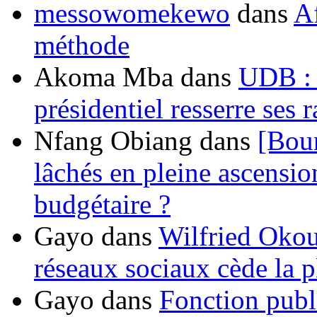
messowomekewo
dans
Af
méthode
Akoma Mba
dans
UDB : u
présidentiel resserre ses
Nfang Obiang
dans
[Bou
lâchés en pleine ascensio
budgétaire ?
Gayo
dans
Wilfried Okou
réseaux sociaux cède la pl
Gayo
dans
Fonction publ