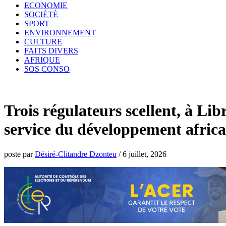
ECONOMIE
SOCIÉTÉ
SPORT
ENVIRONNEMENT
CULTURE
FAITS DIVERS
AFRIQUE
SOS CONSO
Trois régulateurs scellent, à Lib
service du développement africa
poste par
Désiré-Clitandre Dzonteu
/
6 juillet, 2026