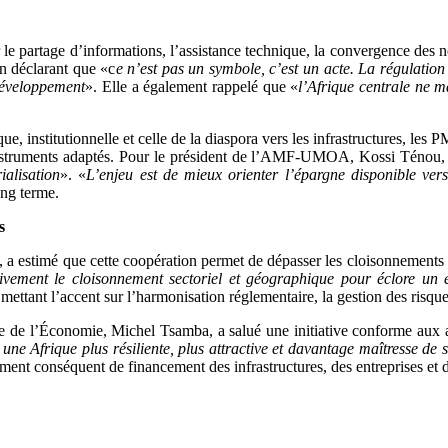
le partage d’informations, l’assistance technique, la convergence des n
n déclarant que «c
e n’est pas un symbole, c’est un acte. La régulation f
 développement
». Elle a également rappelé que «
l’Afrique centrale ne 
 institutionnelle et celle de la diaspora vers les infrastructures, les PME
s instruments adaptés. Pour le président de l’AMF-UMOA, Kossi Ténou,
ialisation
».
«
L’enjeu est de mieux orienter l’épargne disponible ver
ong terme.
s
 estimé que cette coopération permet de dépasser les cloisonnements ent
ment le cloisonnement sectoriel et géographique pour éclore un éco
en mettant l’accent sur l’harmonisation réglementaire, la gestion des ris
e de l’Économie, Michel Tsamba, a salué une initiative conforme aux a
e Afrique plus résiliente, plus attractive et davantage maîtresse de s
ent conséquent de financement des infrastructures, des entreprises et de