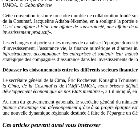
UMOA. © GabonReview
Cette convention instaure un cadre durable de collaboration fondé sur 
de la Cosumaf, Jacqueline Adiaba-Nkembe, en a souligné la portée e
C’est une affaire d’État, une affaire de souveraineté, une affaire de
investissement productif
».
Les échanges ont porté sur les moyens de canaliser l’épargne domestique,
d’investissement, l’assurance-vie, la finance numérique et d’autre
infrastructures, accompagner les entreprises et soutenir leur industr
stratégique des compagnies d’assurance dans les investissements de l
Dépasser les cloisonnements entre les différents secteurs financier
Le secrétaire général de la Cima, Éric Rochereau Kouaghu Tchuisseu, a
la Cima, de la Cosumaf et de l’AMF-UMOA, nous brisons définitive
développement économique de nos États membres
», a-t-il indiqué, 
Au nom du gouvernement gabonais, le secrétaire général du ministèr
finance davantage son développement grâce à sa propre épargne est un
une nouvelle dynamique régionale destinée à faire de l’épargne un élém
Ces articles peuvent aussi vous intéresser